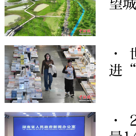
望
· 
进
· 