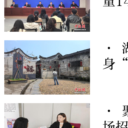
量1
· 
身
· 
场