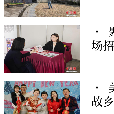
· 
场
· 
故乡