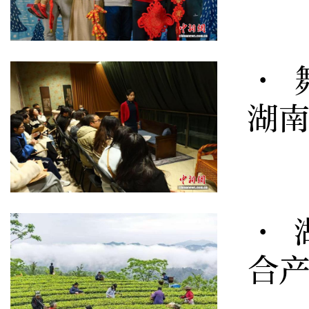
· 
湖
· 
合产