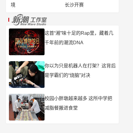
境
长沙开赛
这首“湘”味十足的Rap里，藏着几
千年前的潮流DNA
你以为只是机器人在打架？这背后
是学霸们的“烧脑”对决
校园小胖墩越来越多 这所中学把
减脂餐搬进食堂