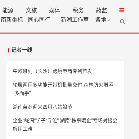
能源
文旅
娱体
税务
药监
湖南新坐标
同心同行
新潮工作室
各地
∨
记者一线
中欧班列（长沙）跨境电商专列首发
轮履两用多功能开带机批量交付 森林防火增添
“多面手”
湖南苗乡迎来四月八姑娘节
企业“喊渴”学子“寻位” 湖南“株事暖企”专场对接会
解用工难