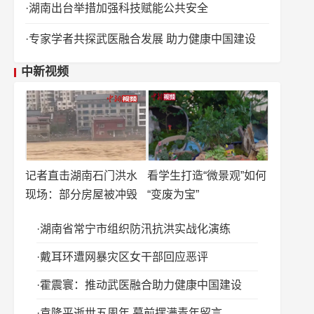
湖南出台举措加强科技赋能公共安全
专家学者共探武医融合发展 助力健康中国建设
中新视频
记者直击湖南石门洪水
看学生打造“微景观”如何
现场：部分房屋被冲毁
“变废为宝”
湖南省常宁市组织防汛抗洪实战化演练
戴耳环遭网暴灾区女干部回应恶评
霍震寰：推动武医融合助力健康中国建设
袁隆平逝世五周年 墓前摆满青年留言