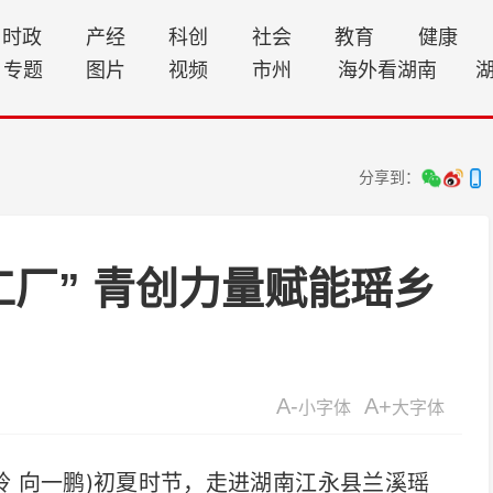
时政
产经
科创
社会
教育
健康
专题
图片
视频
市州
海外看湖南
分享到：
厂” 青创力量赋能瑶乡
A-
A+
小字体
大字体
玲 向一鹏)初夏时节，走进湖南江永县兰溪瑶