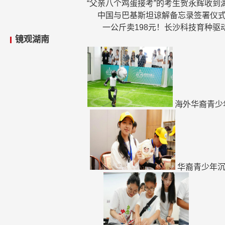
“父亲八个鸡蛋接考”的考生贺永辉收到
中国与巴基斯坦谅解备忘录签署仪
一公斤卖198元！长沙科技育种驱
镜观湖南
海外华裔青少
华裔青少年