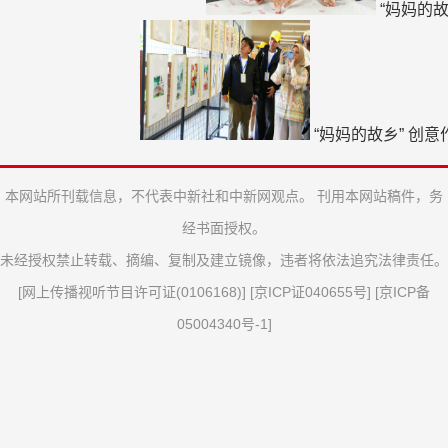
“妈妈的
“妈妈的故乡” 创
本网站所刊载信息，不代表中新社和中新网观点。 刊用本网站稿件，务
经书面授权。
未经授权禁止转载、摘编、复制及建立镜像，违者将依法追究法律责任。
[
网上传播视听节目许可证(0106168)
] [
京ICP证040655号
] [
京ICP备
05004340号-1
]