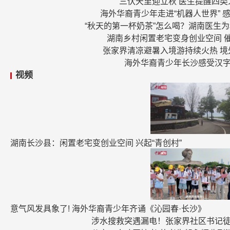
三伏天里迎立秋 医生提醒四类
海外华裔青少年走进“机器人世界” 
“秋天的第一杯奶茶”怎么喝？湖南医生
湖南乡村闲置老宅变身创业空间 
张家界清凉避暑入境游持续火热 境
海外华裔青少年长沙感受汉
视频
湖南长沙县：闲置老宅变创业空间 兴起“青创村”
意气风发具象了! 海外华裔青少年齐诵《沁园春·长沙》
涉水搜救突遇漏电！张家界社区书记