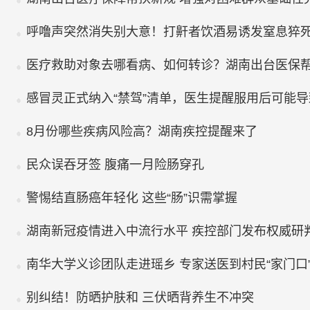
呼噜声突然消失别大意！打鼾者饮酒易诱发窒息猝
医疗救助对象去哪看病、如何转诊？湖南出台医保
感冒灵正式纳入“禁驾”清单，医生提醒服用后可能
8月份哪些疾病风险高？湖南疾控提醒来了
民众误吞牙签 腹痛一月险肠穿孔
警惕结直肠癌年轻化 这些“肠”识需掌握
湖南新冠疫情进入中流行水平 疾控部门发布权威研
南华大学义诊团队走进瑶乡 专家送医到村民“家门口
别纠结！防晒护肤和 三伏晒背养生不冲突