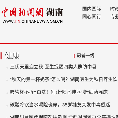
国内国际
时
同心同行
专
健康
记者一线
三伏天里迎立秋 医生提醒四类人群防中暑
“秋天的第一杯奶茶”怎么喝？湖南医生为秋日养生
吸管杯不拆=白洗！别让“喝水神器”变“细菌温床”
碳酸冷饮当水喝险丧命，35岁糖友突发中毒昏迷
湖南出台医疗保障帮扶新规 增强对困难群众基础性