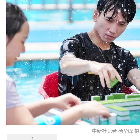
中新社记者 杨华峰 摄
↑