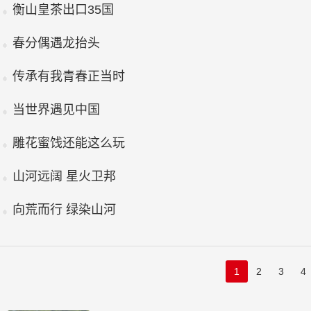
衡山皇茶出口35国
春分偶遇龙抬头
传承有我青春正当时
当世界遇见中国
雕花蜜饯还能这么玩
山河远阔 星火卫邦
向荒而行 绿染山河
1
2
3
4