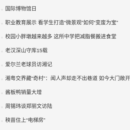
国际博物馆日
职业教育展示 看学生打造“微景观”如何“变废为宝”
校园小胖墩越来越多 这所中学把减脂餐搬进食堂
老汉深山守库15载
爱尔兰老球员访湘记
湘粤交界藏“奇村”：闻人声却走不出巷道 如今大门敞
酱板鸭销量大增
周锡玮谈郑丽文访陆
秧苗住上“电梯房”