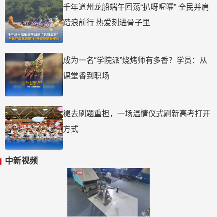
千年道州龙船端午回荡“扒呀喔嚯” 全民并肩
踏浪前行 热爱刻进骨子里
成为一名“学院派”烧烤师有多香？学员：从
课堂香到职场
褪去刷题重担，一场温情仪式刷新高考打开
方式
中新视频