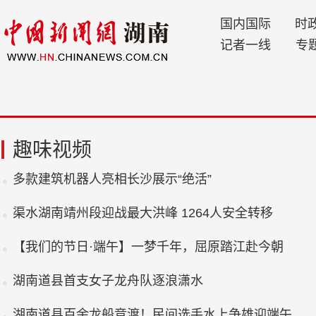
国内国际
时
记者一线
专
趣味视频
多款建筑机器人亮相长沙展示“绝活”
渠水湖南靖州段迎战最大洪峰 1264人安全转移
【我们的节日·端午】一梦千年，屈原踏江赴今朝
湖南道县首支女子龙舟队逐浪潇水
湖南道县百余龙船竞渡！民间选手水上争雄迎端午