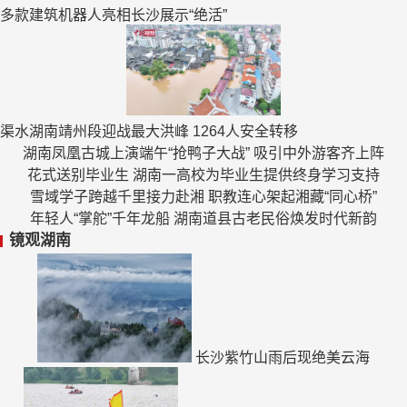
多款建筑机器人亮相长沙展示“绝活”
渠水湖南靖州段迎战最大洪峰 1264人安全转移
湖南凤凰古城上演端午“抢鸭子大战” 吸引中外游客齐上阵
花式送别毕业生 湖南一高校为毕业生提供终身学习支持
雪域学子跨越千里接力赴湘 职教连心架起湘藏“同心桥”
年轻人“掌舵”千年龙船 湖南道县古老民俗焕发时代新韵
镜观湖南
长沙紫竹山雨后现绝美云海