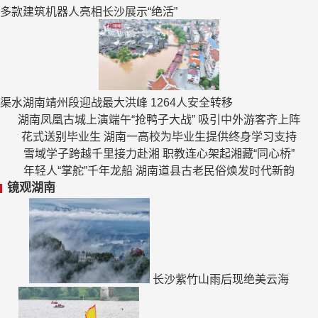
多款建筑机器人亮相长沙展示“绝活”
渠水湖南靖州段迎战最大洪峰 1264人安全转移
湖南凤凰古城上演端午“抢鸭子大战” 吸引中外游客齐上阵
花式送别毕业生 湖南一高校为毕业生提供终身学习支持
雪域学子跨越千里接力赴湘 职教连心架起湘藏“同心桥”
年轻人“掌舵”千年龙船 湖南道县古老民俗焕发时代新韵
镜观湖南
长沙紫竹山雨后现绝美云海