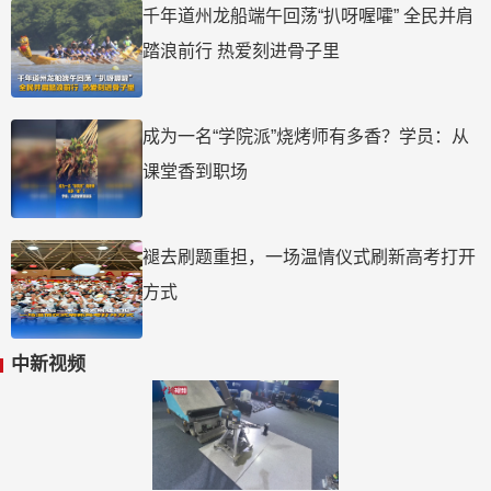
千年道州龙船端午回荡“扒呀喔嚯” 全民并肩
踏浪前行 热爱刻进骨子里
成为一名“学院派”烧烤师有多香？学员：从
课堂香到职场
褪去刷题重担，一场温情仪式刷新高考打开
方式
中新视频