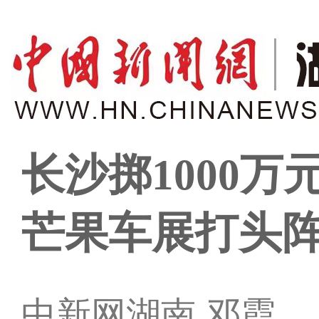
长沙掷1000
芒果车展打头
中新网湖南 邓霞