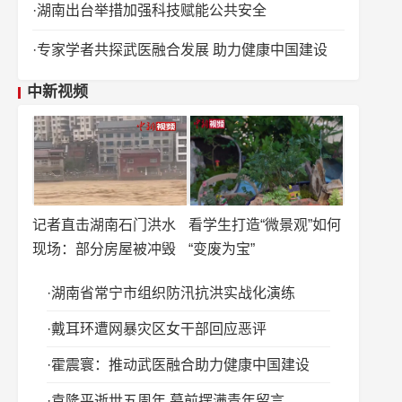
湖南出台举措加强科技赋能公共安全
专家学者共探武医融合发展 助力健康中国建设
中新视频
记者直击湖南石门洪水
看学生打造“微景观”如何
现场：部分房屋被冲毁
“变废为宝”
湖南省常宁市组织防汛抗洪实战化演练
戴耳环遭网暴灾区女干部回应恶评
霍震寰：推动武医融合助力健康中国建设
袁隆平逝世五周年 墓前摆满青年留言