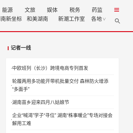
能源
文旅
娱体
税务
药监
湖南新坐标
和美湖南
新潮工作室
各地
∨
记者一线
中欧班列（长沙）跨境电商专列首发
轮履两用多功能开带机批量交付 森林防火增添
“多面手”
湖南苗乡迎来四月八姑娘节
企业“喊渴”学子“寻位” 湖南“株事暖企”专场对接会
解用工难