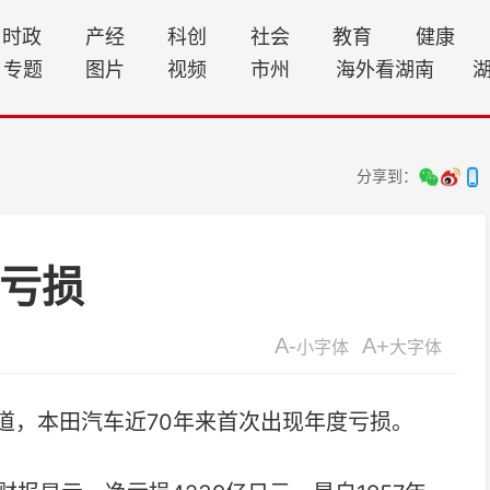
时政
产经
科创
社会
教育
健康
专题
图片
视频
市州
海外看湖南
分享到：
度亏损
A-
A+
小字体
大字体
道，本田汽车近70年来首次出现年度亏损。