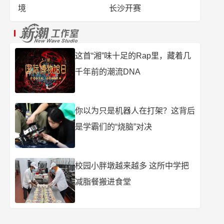
境
长沙开赛
这首“湘”味十足的Rap里，藏着几
千年前的潮流DNA
你以为只是机器人在打架？这背后
是学霸们的“烧脑”对决
校园小胖墩越来越多 这所中学把
减脂餐搬进食堂