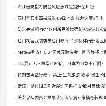
浙江省防指将防台风应急响应提升至Ⅲ级
四川宜宾市高县发生4.9级地震 震源深度6千米
防汛关键期 多地以创新思维增强防灾减灾救灾
也门胡塞武装袭击也门政府军 沙特称南部地区
Meta被判支付5.67亿美元赔偿金，回应称将上
4年要让无人机增产80倍，日本为何急不可耐？
特朗普再签行政令 禁止“生育旅游”收紧“出生公
伊媒：格什姆岛附近爆炸声系打击“敌对目标”所
美参议院委员会投票认定传染病专家福奇藐视