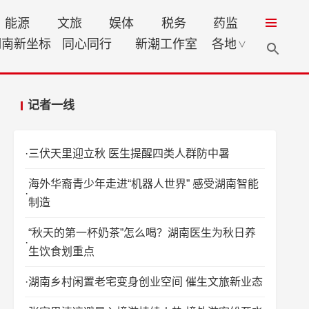
能源
文旅
娱体
税务
药监
湖南新坐标
同心同行
新潮工作室
各地
∨
记者一线
三伏天里迎立秋 医生提醒四类人群防中暑
海外华裔青少年走进“机器人世界” 感受湖南智能
制造
“秋天的第一杯奶茶”怎么喝？湖南医生为秋日养
生饮食划重点
湖南乡村闲置老宅变身创业空间 催生文旅新业态