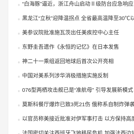
“白海豚”逼近，浙江舟山启动Ⅱ级防台应急响应
黑龙江“立秋”迎降温拐点 全省最高温降至30℃
美参议院批准施瓦茨出任美疾控中心主任
东野圭吾遗作《永恒的记忆》在日本发售
神二十一乘组返回地球后首次公开亮相
中国对美系列涉华消极措施实施反制
076型两栖攻击舰已是“准航母” 引导发展新模式
莫斯科餐厅爆炸已致3死21伤 俄称系自制炸弹
以官员称美接近批准对伊军事打击 以方保持高
法国密切关注西班牙飞地移民危机 加强法西边