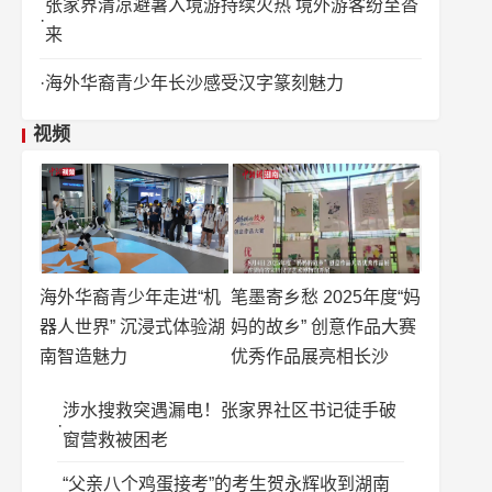
张家界清凉避暑入境游持续火热 境外游客纷至沓
来
海外华裔青少年长沙感受汉字篆刻魅力
视频
海外华裔青少年走进“机
笔墨寄乡愁 2025年度“妈
器人世界” 沉浸式体验湖
妈的故乡” 创意作品大赛
南智造魅力
优秀作品展亮相长沙
涉水搜救突遇漏电！张家界社区书记徒手破
窗营救被困老
“父亲八个鸡蛋接考”的考生贺永辉收到湖南