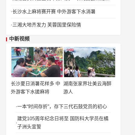
长沙水上麻将赛开赛 中外游客下水消暑
三湘大地齐发力 芙蓉国里保险情
中新视频
长沙夏日消暑花样多 中
湖南张家界壮美云海醉
外游客下水搓麻将
游人
一本“时间存折”，存下三代石鼓党员的初心
建党105周年纪念日将至 国防科大学员在橘
子洲头宣誓