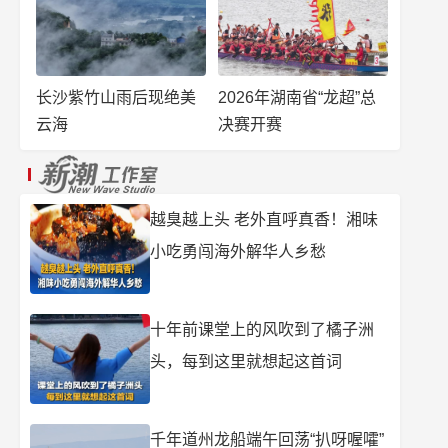
长沙紫竹山雨后现绝美
2026年湖南省“龙超”总
云海
决赛开赛
越臭越上头 老外直呼真香！湘味
小吃勇闯海外解华人乡愁
十年前课堂上的风吹到了橘子洲
头，每到这里就想起这首词
千年道州龙船端午回荡“扒呀喔嚯”