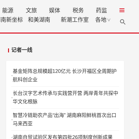
能源
文旅
娱体
税务
药监
湖南新坐标
和美湖南
新潮工作室
各地
∨
记者一线
基金矩阵总规模超120亿元 长沙开福区全周期护
航科创企业
长台汉字艺术传承与实践营开营 两岸青年共探中
华文化根脉
智慧冷链助农产品“出海” 湖南麻阳鲜桃首次出口
马来西亚
湖南自贸试验区发布第四批26项制度创新成果