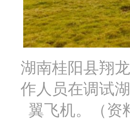
湖南桂阳县翔
作人员在调试
翼飞机。（资