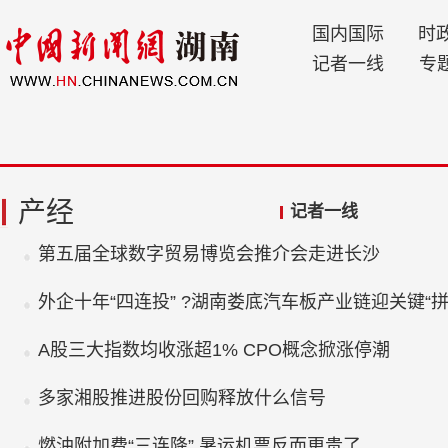
国内国际
时
记者一线
专
产经
记者一线
第五届全球数字贸易博览会推介会走进长沙
外企十年“四连投” ?湖南娄底汽车板产业链迎关键“拼
A股三大指数均收涨超1% CPO概念掀涨停潮
多家湘股推进股份回购释放什么信号
燃油附加费“三连降” 暑运机票反而更贵了