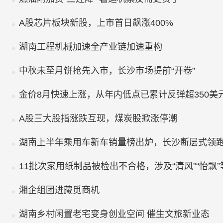
A股芯片板块新股，上市首日飙涨400%
湖南工程机械加速全产业链加速重构
中秋未至月饼抢先入市，长沙市场提前“开卷”
金价8月快速上涨，从年内低点已累计反弹超350美
A股三大股指涨跌互现，煤炭股掀涨停潮
湖南上半年乘用车新车销量榜出炉，长沙断层式领
11批次家用纸制品被检出不合格，涉及“清风”“怡飘
湘企组团进藏觅商机
湖南乡村闲置老宅变身创业空间 催生文旅新业态