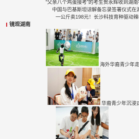
“父亲八个鸡蛋接考”的考生贺永辉收到湖
中国与巴基斯坦谅解备忘录签署仪式在
一公斤卖198元！长沙科技育种驱动
镜观湖南
海外华裔青少年走
华裔青少年沉浸