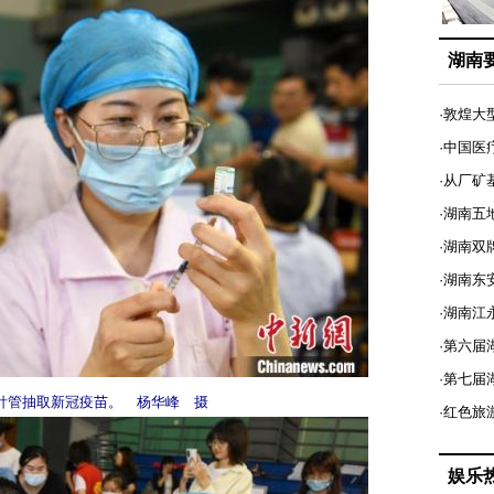
湖南
·敦煌大
·中国医
·从厂矿
·湖南五
·湖南双
·湖南东
·湖南江
·第六届
·第七
针管抽取新冠疫苗。 杨华峰 摄
·红色旅
娱乐