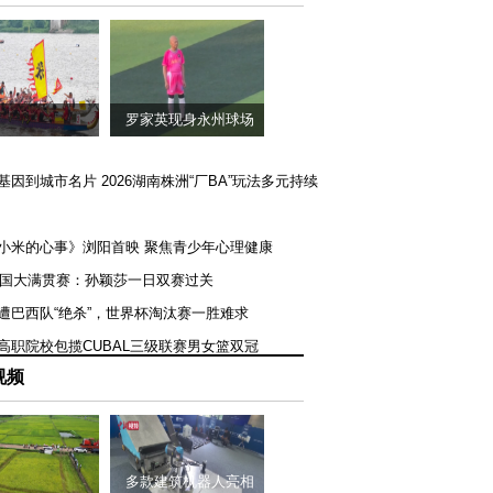
罗家英现身永州球场
矿基因到城市名片 2026湖南株洲“厂BA”玩法多元持续
《小米的心事》浏阳首映 聚焦青少年心理健康
T美国大满贯赛：孙颖莎一日双赛过关
队遭巴西队“绝杀”，世界杯淘汰赛一胜难求
一高职院校包揽CUBAL三级联赛男女篮双冠
视频
多款建筑机器人亮相