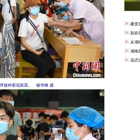
建党
刻在
从湖
湖南
花式
序接种新冠疫苗。 杨华峰 摄