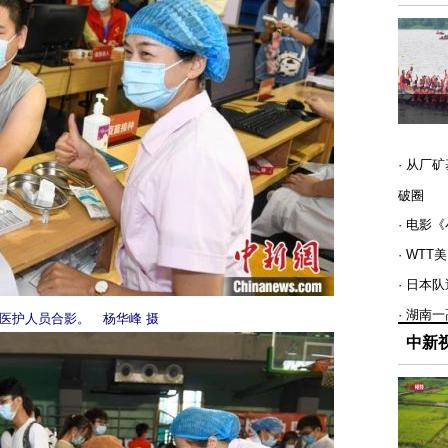
· 从厂
破圈
· 电影
· WT
· 日本
· 湖南
医护人员合影。 杨华峰 摄
中新