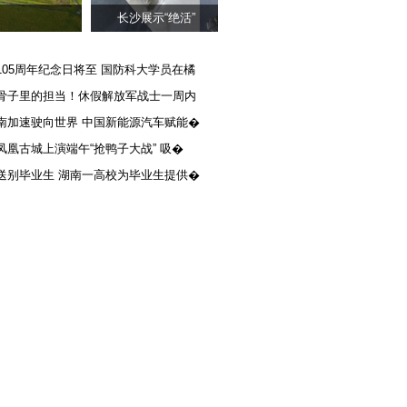
长沙展示“绝活”
105周年纪念日将至 国防科大学员在橘
骨子里的担当！休假解放军战士一周内
南加速驶向世界 中国新能源汽车赋能�
凤凰古城上演端午“抢鸭子大战” 吸�
送别毕业生 湖南一高校为毕业生提供�