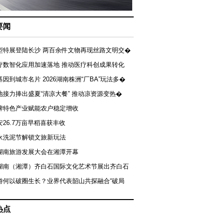
要闻
型特展登陆长沙 两百余件文物再现丝路文明交�
疗数智化应用加速落地 推动医疗科创成果转化
基因到城市名片 2026湖南株洲“厂BA”玩法多�
地接力捧出盛夏“清凉大餐” 推动凉资源变热�
牌特色产业赋能农户稳定增收
安26.7万亩早稻喜获丰收
永洗泥节解锁文旅新玩法
湖南旅游发展大会在湘潭开幕
届湖南（湘潭）齐白石国际文化艺术节展出齐白石
游何以破圈生长？业界代表韶山共探融合“破局
热点