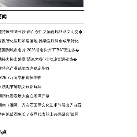
要闻
型特展登陆长沙 两百余件文物再现丝路文明交�
疗数智化应用加速落地 推动医疗科创成果转化
基因到城市名片 2026湖南株洲“厂BA”玩法多�
地接力捧出盛夏“清凉大餐” 推动凉资源变热�
牌特色产业赋能农户稳定增收
安26.7万亩早稻喜获丰收
永洗泥节解锁文旅新玩法
湖南旅游发展大会在湘潭开幕
届湖南（湘潭）齐白石国际文化艺术节展出齐白石
游何以破圈生长？业界代表韶山共探融合“破局
热点