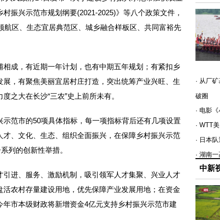
振兴示范市规划纲要(2021-2025)》等八个政策文件，
业领航区、生态宜居典范区、城乡融合样板区、共同富裕先
相成，有近期一年计划，也有中期五年规划；有紧扣乡
发展，有聚焦美丽宜居村庄打造，突出统筹产业兴旺、生
· 从厂
度之大在长沙“三农”史上前所未有。
破圈
· 电影
范市的50项具体指标，每一项指标背后还有几项设置
· WT
人才、文化、生态、组织全面振兴，在保障乡村振兴示范
· 日本
一系列的创新性举措。
· 湖南
中新
引进、服务、激励机制，吸引领军人才集聚、兴业人才
盘活农村存量建设用地，优先保障产业发展用地；在资金
今年市本级财政将新增资金4亿元支持乡村振兴示范市建