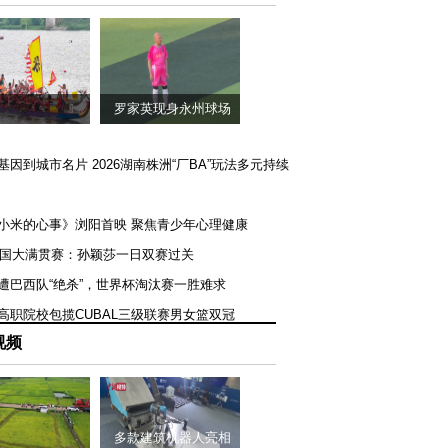
罗家英现身永州球场
矿基因到城市名片 2026湖南株洲“厂BA”玩法多元持续
《小米的心事》浏阳首映 聚焦青少年心理健康
T美国大满贯赛：孙颖莎一日双赛过关
队遭巴西队“绝杀”，世界杯淘汰赛一胜难求
一高职院校包揽CUBAL三级联赛男女篮双冠
视频
多款建筑机器人亮相