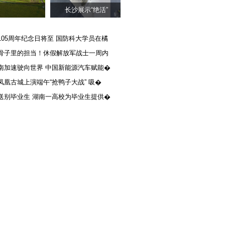
长沙展示“绝活”
105周年纪念日将至 国防科大学员在橘
骨子里的担当！休假解放军战士一周内
南加速驶向世界 中国新能源汽车赋能�
凤凰古城上演端午“抢鸭子大战” 吸�
送别毕业生 湖南一高校为毕业生提供�