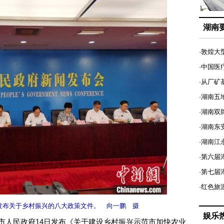
湖南
·敦煌大
·中国医
·从厂矿
·湖南五
·湖南双
·湖南东
·湖南江
·第六届
·第七
·红色旅
府发布关于乡村振兴的八大政策文件。 向一鹏 摄
娱乐
市人民政府14日发布《关于建设乡村振兴示范市加快农业