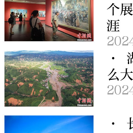
个展
涯
202
· 
么
202
· 