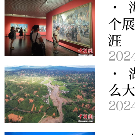
· 
个展
涯
202
· 
么
202