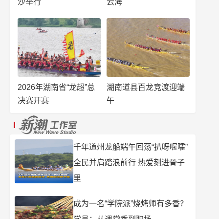
沙举行
云海
2026年湖南省“龙超”总
湖南道县百龙竞渡迎端
决赛开赛
午
千年道州龙船端午回荡“扒呀喔嚯”
全民并肩踏浪前行 热爱刻进骨子
里
成为一名“学院派”烧烤师有多香？