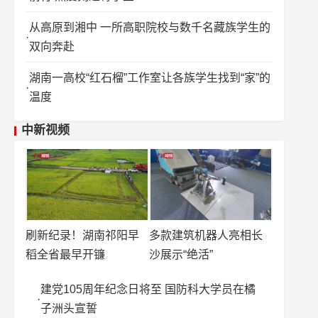
从高原到湘中 一所高职院校与数千名藏族学生的
双向奔赴
湖南一高校“红石榴”工作室让各族学生找到“家”的
温度
中新视频
刷新纪录！湖南祁阳早
多款建筑机器人亮相长
稻全省最早开镰
沙展示“绝活”
建党105周年纪念日将至 国防科大学员在橘
子洲头宣誓