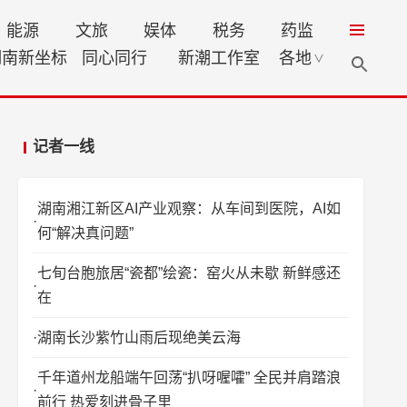
能源
文旅
娱体
税务
药监
湖南新坐标
同心同行
新潮工作室
各地
∨
记者一线
湖南湘江新区AI产业观察：从车间到医院，AI如
何“解决真问题”
七旬台胞旅居“瓷都”绘瓷：窑火从未歇 新鲜感还
在
湖南长沙紫竹山雨后现绝美云海
千年道州龙船端午回荡“扒呀喔嚯” 全民并肩踏浪
前行 热爱刻进骨子里