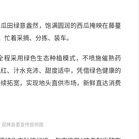
瓜田绿意盎然，饱满圆润的西瓜掩映在藤蔓
，忙着采摘、分拣、装车。
程采用绿色生态种植模式，不喷施催熟药
瓤红、汁水充沛、甜度适中，凭借绿色健康的
持续拓宽，实现地头直供市场，新鲜直达消费
。双牌县委宣传部供图