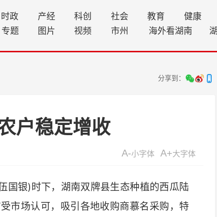
时政
产经
科创
社会
教育
健康
专题
图片
视频
市州
海外看湖南
分享到：
农户稳定增收
A-
A+
小字体
大字体
 伍国银)时下，湖南双牌县生态种植的西瓜陆
广受市场认可，吸引各地收购商慕名采购，特