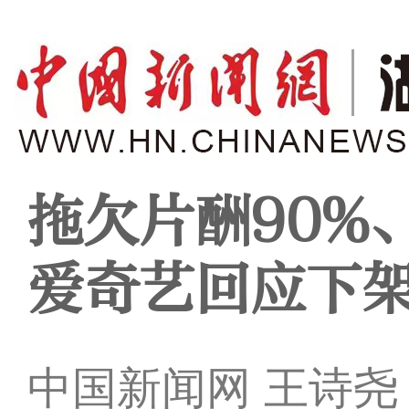
拖欠片酬90%
爱奇艺回应下
中国新闻网 王诗尧