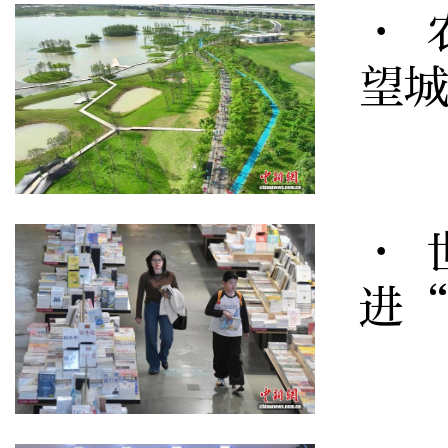
· 
望
· 
进