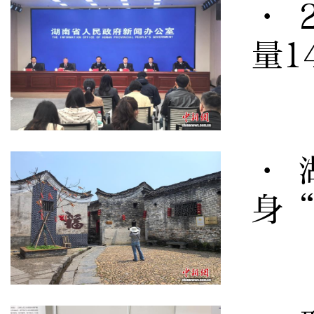
· 
量1
· 
身