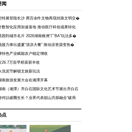
要闻
型特展登陆长沙 两百余件文物再现丝路文明交�
疗数智化应用加速落地 推动医疗科创成果转化
基因到城市名片 2026湖南株洲“厂BA”玩法多�
地接力捧出盛夏“清凉大餐” 推动凉资源变热�
牌特色产业赋能农户稳定增收
安26.7万亩早稻喜获丰收
永洗泥节解锁文旅新玩法
湖南旅游发展大会在湘潭开幕
届湖南（湘潭）齐白石国际文化艺术节展出齐白石
游何以破圈生长？业界代表韶山共探融合“破局
热点