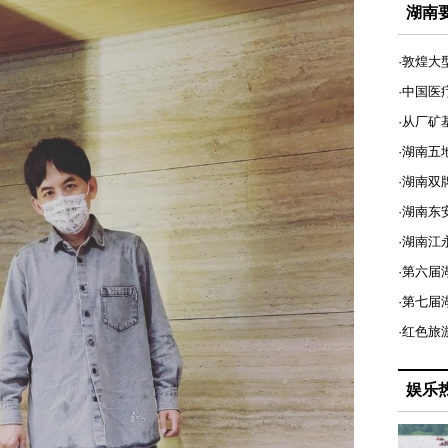
湖南
·敦煌大
·中国医
·从厂矿
·湖南五
·湖南双
·湖南东
·湖南江
·第六届
·第七
·红色旅
娱乐