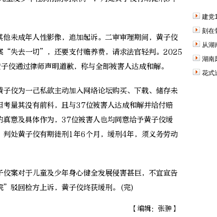
建党
刻在
他未成年人性影像，追加起诉。二审审理期间，黄子佼
从湖
“失去一切”，还要支付赡养费，请求法官轻判。2025
湖南
黄子佼通过律师声明道歉，称与全部被害人达成和解。
花式
子佼为一己私欲主动加入网络论坛购买、下载、储存未
但考量其没有前科，且与37位被害人达成和解并给付赔
的真意及具体作为，37位被害人也均同意给予黄子佼缓
，判处黄子佼有期徒刑1年6个月，缓刑4年，须义务劳动
佼案对于儿童及少年身心健全发展侵害甚巨，不宜宣告
法院”驳回检方上诉，黄子佼终获缓刑。(完)
【编辑：张翀】