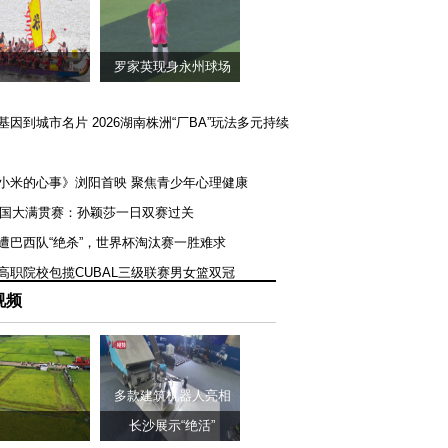
罗家英现身永州球场
矿基因到城市名片 2026湖南株洲“厂BA”玩法多元持续
《小米的心事》浏阳首映 聚焦青少年心理健康
T美国大满贯赛：孙颖莎一日双赛过关
队遭巴西队“绝杀”，世界杯淘汰赛一胜难求
一高职院校包揽CUBAL三级联赛男女篮双冠
视频
多款建筑机器人亮相
长沙展示“绝活”