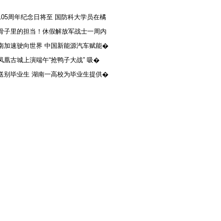
105周年纪念日将至 国防科大学员在橘
骨子里的担当！休假解放军战士一周内
南加速驶向世界 中国新能源汽车赋能�
凤凰古城上演端午“抢鸭子大战” 吸�
送别毕业生 湖南一高校为毕业生提供�