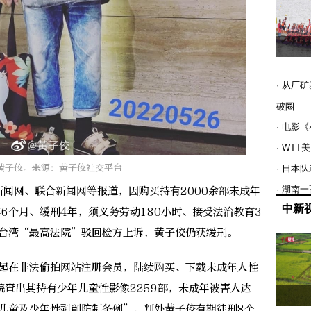
· 从厂
破圈
· 电影
· WT
黄子佼。来源：黄子佼社交平台
· 日本
· 湖南
闻网、联合新闻网等报道，因购买持有2000余部未成年
中新
6个月、缓刑4年，须义务劳动180小时、接受法治教育3
，台湾“最高法院”驳回检方上诉，黄子佼仍获缓刑。
起在非法偷拍网站注册会员，陆续购买、下载未成年人性
查出其持有少年儿童性影像2259部，未成年被害人达
反“儿童及少年性剥削防制条例”，判处黄子佼有期徒刑8个