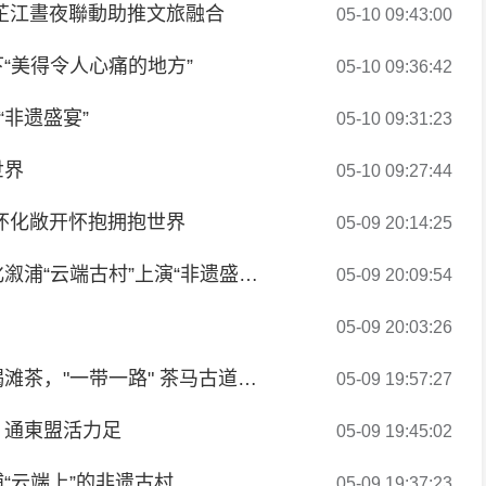
芷江晝夜聯動助推文旅融合
05-10 09:43:00
“美得令人心痛的地方”
05-10 09:36:42
“非遗盛宴”
05-10 09:31:23
世界
05-10 09:27:44
怀化敞开怀抱拥抱世界
05-09 20:14:25
【泰国头条新闻社】古村何以焕新颜？湖南怀化溆浦“云端古村”上演“非遗盛宴”
05-09 20:09:54
05-09 20:03:26
【老挝资讯网】千年古郡，探寻千古茗茶——碣滩茶，"一带一路" 茶马古道通老挝
05-09 19:57:27
」通東盟活力足
05-09 19:45:02
“云端上”的非遗古村
05-09 19:37:23