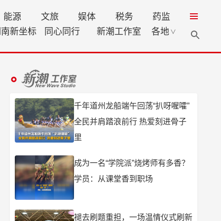
能源
文旅
娱体
税务
药监
湖南新坐标
同心同行
新潮工作室
各地
∨
千年道州龙船端午回荡“扒呀喔嚯”
全民并肩踏浪前行 热爱刻进骨子
里
成为一名“学院派”烧烤师有多香？
学员：从课堂香到职场
褪去刷题重担，一场温情仪式刷新