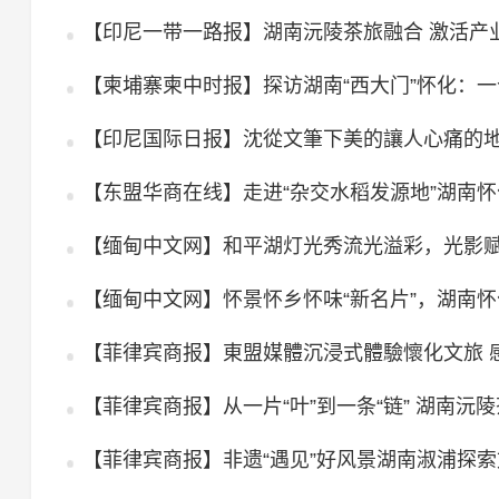
【印尼一带一路报】湖南沅陵茶旅融合 激活产
【柬埔寨柬中时报】探访湖南“西大门”怀化：
【印尼国际日报】沈從文筆下美的讓人心痛的
【东盟华商在线】走进“杂交水稻发源地”湖南
【缅甸中文网】和平湖灯光秀流光溢彩，光影
【缅甸中文网】怀景怀乡怀味“新名片”，湖南
【菲律宾商报】東盟媒體沉浸式體驗懷化文旅 
【菲律宾商报】从一片“叶”到一条“链” 湖南沅
【菲律宾商报】非遗“遇见”好风景湖南淑浦探