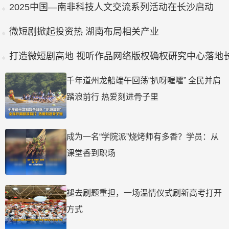
2025中国—南非科技人文交流系列活动在长沙启动
微短剧掀起投资热 湖南布局相关产业
打造微短剧高地 视听作品网络版权确权研究中心落地
千年道州龙船端午回荡“扒呀喔嚯” 全民并肩
踏浪前行 热爱刻进骨子里
成为一名“学院派”烧烤师有多香？学员：从
课堂香到职场
褪去刷题重担，一场温情仪式刷新高考打开
方式