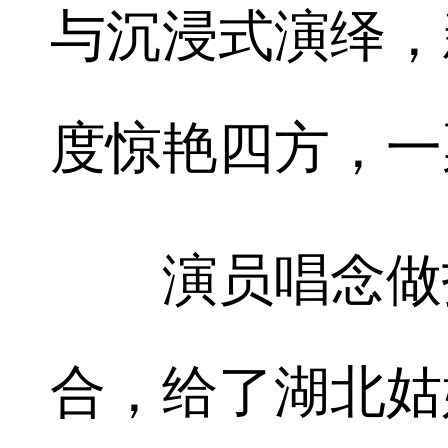
与沉浸式演绎，
度惊艳四方，一
演员唱念做打
合，给了湖北姑