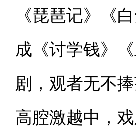
《琵琶记》《白
成《讨学钱》《
剧，观者无不捧
高腔激越中，戏