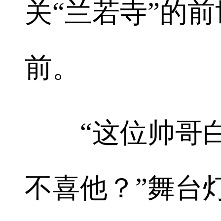
关“兰若寺”的
前。
“这位帅哥白
不喜他？”舞台