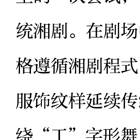
统湘剧。在剧场
格遵循湘剧程式
服饰纹样延续传
绕“工”字形舞