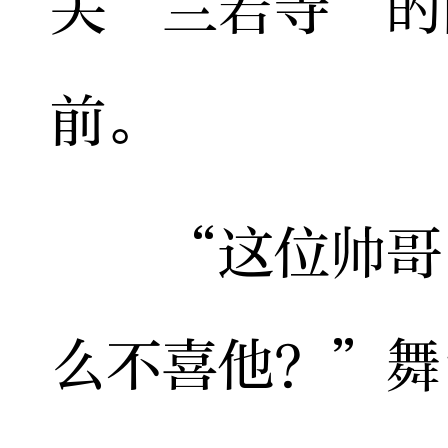
关“兰若寺”的
前。
“这位帅哥白
么不喜他？”舞