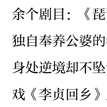
余个剧目：《琵
独自奉养公婆的
身处逆境却不坠
戏《李贞回乡》