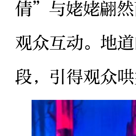
倩”与姥姥翩然
观众互动。地道
段，引得观众哄