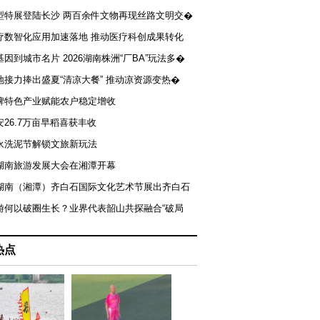
型特展登陆长沙 两百余件文物再现丝路文明交�
疗数智化应用加速落地 推动医疗科创成果转化
基因到城市名片 2026湖南株洲“厂BA”玩法多�
地接力捧出盛夏“清凉大餐” 推动凉资源变热�
牌特色产业赋能农户稳定增收
安26.7万亩早稻喜获丰收
永洗泥节解锁文旅新玩法
湖南旅游发展大会在湘潭开幕
届湖南（湘潭）齐白石国际文化艺术节展出齐白石
游何以破圈生长？业界代表韶山共探融合“破局
热点