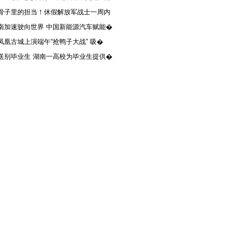
骨子里的担当！休假解放军战士一周内
南加速驶向世界 中国新能源汽车赋能�
凤凰古城上演端午“抢鸭子大战” 吸�
送别毕业生 湖南一高校为毕业生提供�