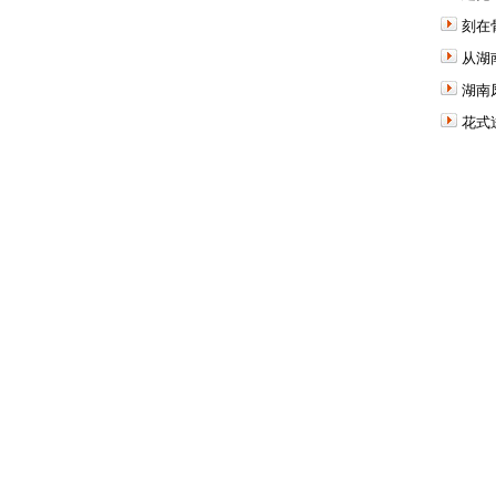
刻在
从湖
湖南
花式