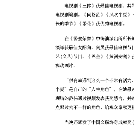
电视剧《三体》获最佳电视剧，其导
电视剧编剧。《问苍茫》《风吹半夏》
长的季节》《繁花》获优秀电视剧。
在《警察荣誉》中饰演派出所所长的
演绎获最佳女配角。何炅获最佳电视节
艺(文艺)节目。《巴金》《黄河安澜
视动画片。
“很有幸遇到这么一个非常有活力、
半夏”是自己的“人生角色”，在她最
现场的范伟通过视频发表获奖感言，并
点跟过去不一样的角色，给观众奉献更
当晚还颁发了中国文联终身成就奖(电