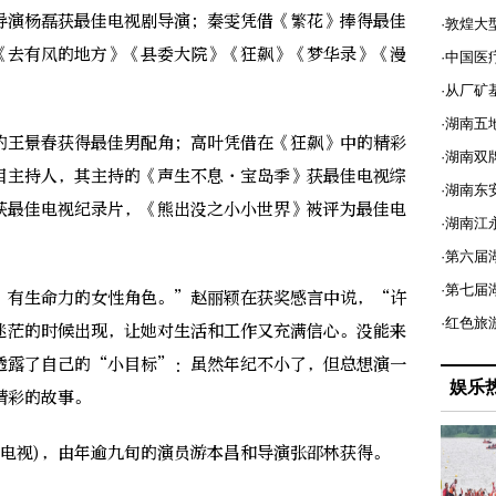
演杨磊获最佳电视剧导演；秦雯凭借《繁花》捧得最佳
·敦煌大
《去有风的地方》《县委大院》《狂飙》《梦华录》《漫
·中国医
·从厂矿
·湖南五
王景春获得最佳男配角；高叶凭借在《狂飙》中的精彩
·湖南双
目主持人，其主持的《声生不息·宝岛季》获最佳电视综
·湖南东
》获最佳电视纪录片，《熊出没之小小世界》被评为最佳电
·湖南江
·第六届
·第七
有生命力的女性角色。”赵丽颖在获奖感言中说，“许
·红色旅
迷茫的时候出现，让她对生活和工作又充满信心。没能来
透露了自己的“小目标”：虽然年纪不小了，但总想演一
娱乐
精彩的故事。
视)，由年逾九旬的演员游本昌和导演张邵林获得。