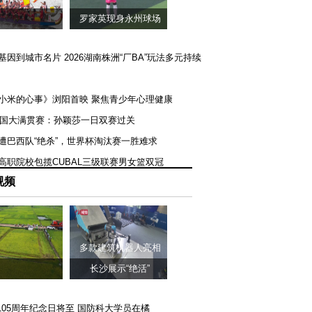
罗家英现身永州球场
矿基因到城市名片 2026湖南株洲“厂BA”玩法多元持续
《小米的心事》浏阳首映 聚焦青少年心理健康
T美国大满贯赛：孙颖莎一日双赛过关
队遭巴西队“绝杀”，世界杯淘汰赛一胜难求
一高职院校包揽CUBAL三级联赛男女篮双冠
视频
多款建筑机器人亮相
长沙展示“绝活”
105周年纪念日将至 国防科大学员在橘