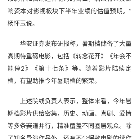
响资本对影视板块下半年业绩的估值预期。”
杨怀玉说。
华安证券发布研报称，暑期档储备了大量
高期待重磅电影，包括《转念花开》《年会不
能停2》《第十七条》等。随着影片陆续定
档，有望助推今年暑期档的繁荣。
上述院线负责人表示，整体来看，今年暑
期档影片供给密集，历史、动画、喜剧、爱情
等多条赛道并行，精准覆盖不同圈层观众。除
了知名导演作品外，还有不少爆款电影的续作