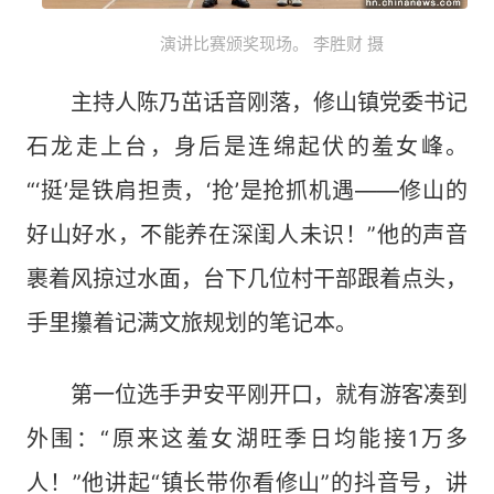
演讲比赛颁奖现场。 李胜财 摄
主持人陈乃茁话音刚落，修山镇党委书记
石龙走上台，身后是连绵起伏的羞女峰。
“‘挺’是铁肩担责，‘抢’是抢抓机遇——修山的
好山好水，不能养在深闺人未识！”他的声音
裹着风掠过水面，台下几位村干部跟着点头，
手里攥着记满文旅规划的笔记本。
第一位选手尹安平刚开口，就有游客凑到
外围：“原来这羞女湖旺季日均能接1万多
人！”他讲起“镇长带你看修山”的抖音号，讲