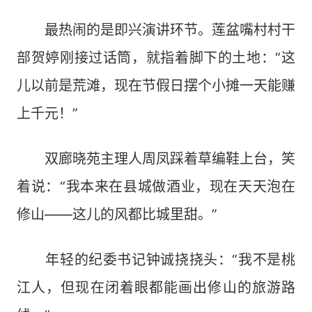
最热闹的是即兴演讲环节。莲盆嘴村村干
部贺婷刚接过话筒，就指着脚下的土地：“这
儿以前是荒滩，现在节假日摆个小摊一天能赚
上千元！”
双廊晓苑主理人周凤踩着草编鞋上台，笑
着说：“我本来在县城做酒业，现在天天泡在
修山——这儿的风都比城里甜。”
年轻的纪委书记钟诚挠挠头：“我不是桃
江人，但现在闭着眼都能画出修山的旅游路