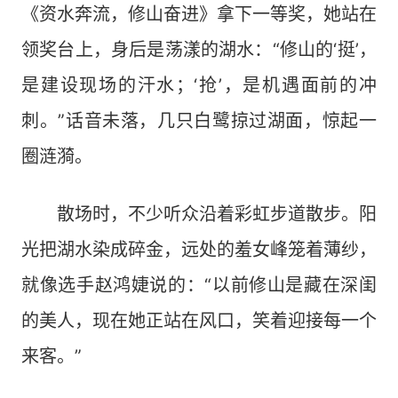
《资水奔流，修山奋进》拿下一等奖，她站在
领奖台上，身后是荡漾的湖水：“修山的‘挺’，
是建设现场的汗水；‘抢’，是机遇面前的冲
刺。”话音未落，几只白鹭掠过湖面，惊起一
圈涟漪。
散场时，不少听众沿着彩虹步道散步。阳
光把湖水染成碎金，远处的羞女峰笼着薄纱，
就像选手赵鸿婕说的：“以前修山是藏在深闺
的美人，现在她正站在风口，笑着迎接每一个
来客。”