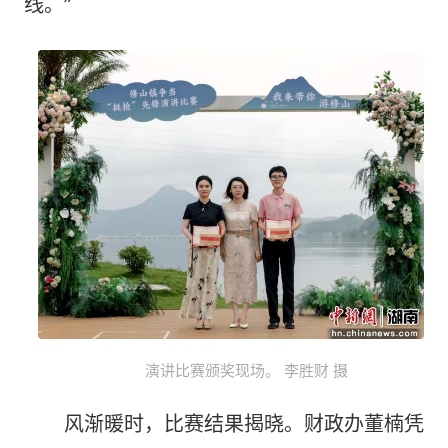
线。”
演讲比赛颁奖现场。 李胜财 摄
风渐暖时，比赛结果揭晓。财政办董楠凭