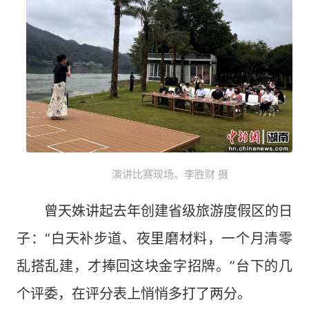
演讲比赛现场。李胜财 摄
曾天姝讲起去年创建省级旅游度假区的日
子：“白天补步道、夜里磨材料，一个月清零
乱搭乱建，才捧回这块金字招牌。”台下的几
个评委，在评分表上悄悄多打了两分。