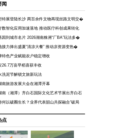
要闻
型特展登陆长沙 两百余件文物再现丝路文明交�
疗数智化应用加速落地 推动医疗科创成果转化
基因到城市名片 2026湖南株洲“厂BA”玩法多�
地接力捧出盛夏“清凉大餐” 推动凉资源变热�
牌特色产业赋能农户稳定增收
安26.7万亩早稻喜获丰收
永洗泥节解锁文旅新玩法
湖南旅游发展大会在湘潭开幕
届湖南（湘潭）齐白石国际文化艺术节展出齐白石
游何以破圈生长？业界代表韶山共探融合“破局
热点