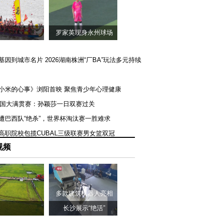
罗家英现身永州球场
矿基因到城市名片 2026湖南株洲“厂BA”玩法多元持续
《小米的心事》浏阳首映 聚焦青少年心理健康
T美国大满贯赛：孙颖莎一日双赛过关
队遭巴西队“绝杀”，世界杯淘汰赛一胜难求
一高职院校包揽CUBAL三级联赛男女篮双冠
视频
多款建筑机器人亮相
长沙展示“绝活”