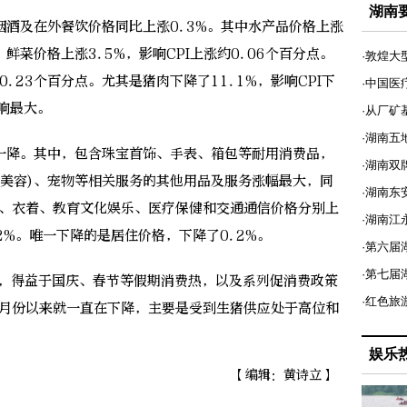
湖南
及在外餐饮价格同比上涨0.3%。其中水产品价格上涨
点。鲜菜价格上涨3.5%，影响CPI上涨约0.06个百分点。
·敦煌大
0.23个百分点。尤其是猪肉下降了11.1%，影响CPI下
·中国医
影响最大。
·从厂矿
·湖南五
降。其中，包含珠宝首饰、手表、箱包等耐用消费品，
·湖南双
、美容)、宠物等相关服务的其他用品及服务涨幅最大，同
·湖南东
务、衣着、教育文化娱乐、医疗保健和交通通信价格分别上
·湖南江
1.2%。唯一下降的是居住价格，下降了0.2%。
·第六届
·第七
，得益于国庆、春节等假期消费热，以及系列促消费政策
·红色旅
2月份以来就一直在下降，主要是受到生猪供应处于高位和
。
娱乐
【编辑：黄诗立】