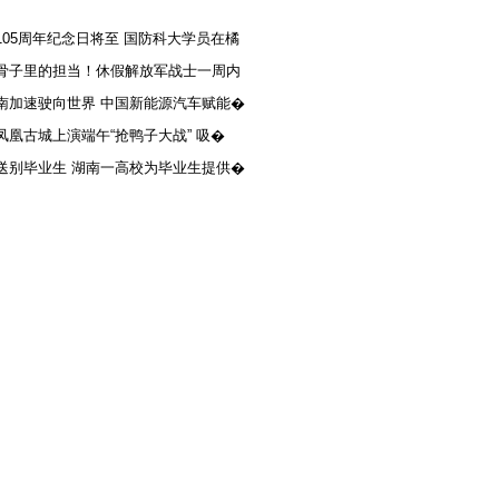
105周年纪念日将至 国防科大学员在橘
骨子里的担当！休假解放军战士一周内
南加速驶向世界 中国新能源汽车赋能�
凤凰古城上演端午“抢鸭子大战” 吸�
送别毕业生 湖南一高校为毕业生提供�