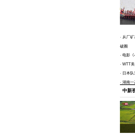
· 从厂
破圈
· 电影
· WT
· 日本
· 湖南
中新