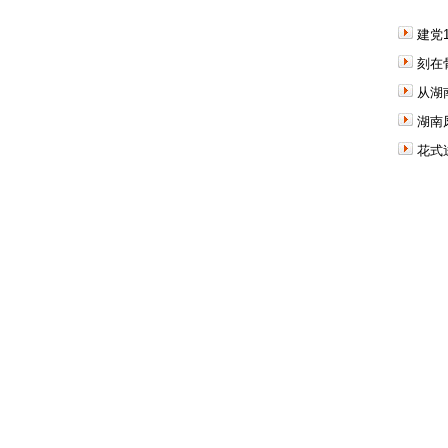
建党
刻在
从湖
湖南
花式