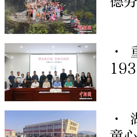
德
· 
19
· 
童心