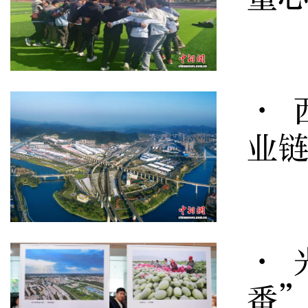
· 
业
· 
番