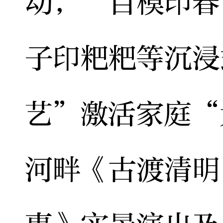
动，“百模印春
子印粑粑等沉浸
艺”激活家庭“
河畔《古渡清明