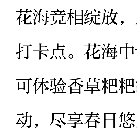
花海竞相绽放，
打卡点。花海中
可体验香草粑粑
动，尽享春日悠