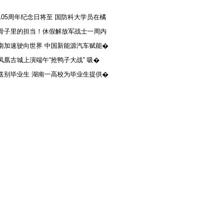
105周年纪念日将至 国防科大学员在橘
骨子里的担当！休假解放军战士一周内
南加速驶向世界 中国新能源汽车赋能�
凤凰古城上演端午“抢鸭子大战” 吸�
送别毕业生 湖南一高校为毕业生提供�