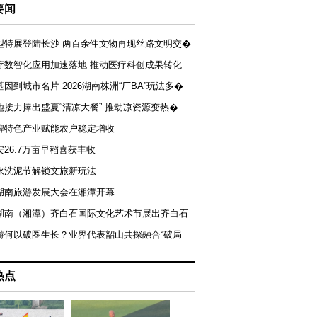
要闻
型特展登陆长沙 两百余件文物再现丝路文明交�
疗数智化应用加速落地 推动医疗科创成果转化
基因到城市名片 2026湖南株洲“厂BA”玩法多�
地接力捧出盛夏“清凉大餐” 推动凉资源变热�
牌特色产业赋能农户稳定增收
安26.7万亩早稻喜获丰收
永洗泥节解锁文旅新玩法
湖南旅游发展大会在湘潭开幕
届湖南（湘潭）齐白石国际文化艺术节展出齐白石
游何以破圈生长？业界代表韶山共探融合“破局
热点