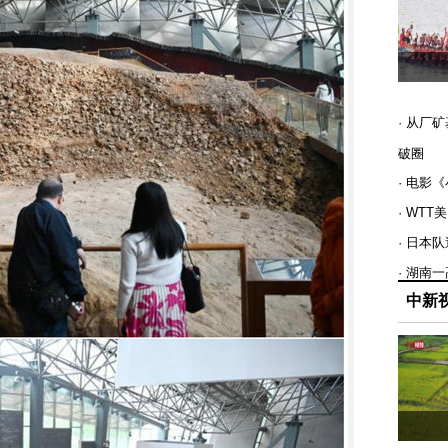
· 从厂
破圈
· 电影
· WT
· 日本
· 湖南
中新