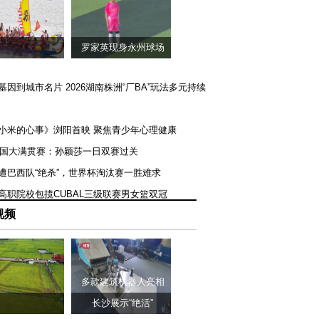
罗家英现身永州球场
矿基因到城市名片 2026湖南株洲“厂BA”玩法多元持续
《小米的心事》浏阳首映 聚焦青少年心理健康
T美国大满贯赛：孙颖莎一日双赛过关
队遭巴西队“绝杀”，世界杯淘汰赛一胜难求
一高职院校包揽CUBAL三级联赛男女篮双冠
视频
多款建筑机器人亮相
长沙展示“绝活”