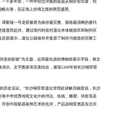
，一千多年前，一件件经过淬炼的瓷器从铜官窑出发，经
扬帆出海，见证海上丝绸之路的商贸盛景。
谭家坡一号龙窑被誉为保存最完整、脉络最清晰的唐代
然坡度而起伏。通过现代科技对遗址本体烧造区和制作区
盘还原展示，遗址公园保存并复原了制坯与烧造的完整工
意的彩瓷”为主题，运用最先进的博物馆展示手段，将文
演示、文字图表等完美结合，展现1200年前长沙铜官窑
历史见证。”长沙铜官窑遗址管理处讲解员杨雷说，长沙
时将中华优秀传统文化中的书法、绘画、雕塑、诗歌等及
，开创中国瓷器装饰艺术的先河，产品远销亚洲及东北非