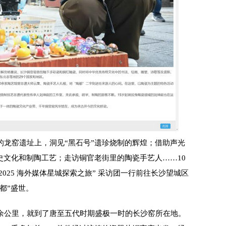
龙窑遗址上，洞见“黑石号”遗珍烧制的辉煌；借助声光
史文化和制陶工艺；走访铜官老街里的陶瓷手艺人……10
—2025 海外媒体星城探索之旅” 采访团一行前往长沙望城区
都”盛世。
公里，就到了唐至五代时期盛极一时的长沙窑所在地。