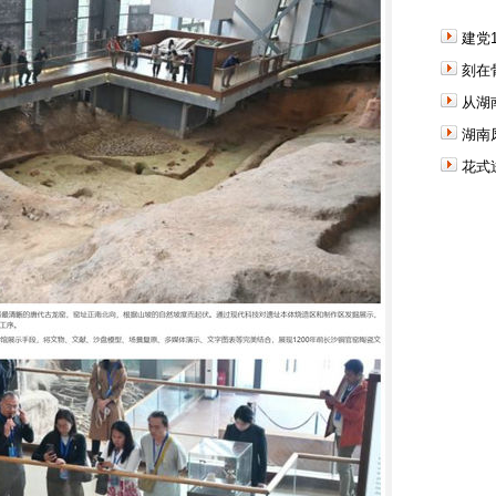
建党
刻在
从湖
湖南
花式