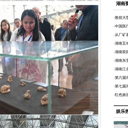
湖南
·敦煌大
·中国医
·从厂矿
·湖南五
·湖南双
·湖南东
·湖南江
·第六届
·第七
·红色旅
娱乐