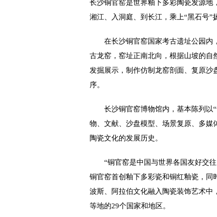
长沙铜官窑是世界釉下多彩陶瓷发源地
湘江、入洞庭、到长江，乘上“黑石号”
在长沙铜官窑国家考古遗址公园内，
古龙窑，窑址正南北向，根据山坡的自
发掘展示，制作仿制龙窑剖面、复原沙
序。
长沙铜官窑博物馆内，基本陈列以“诗
物、文献、沙盘模型、场景复原、多媒体
陶瓷文化的发展历史。
“铜官窑是中国与世界各国友好交往的
铜官窑首创釉下多彩瓷和铜红釉瓷，同
波斯、阿拉伯文化融入陶瓷装饰艺术中
等地的29个国家和地区。