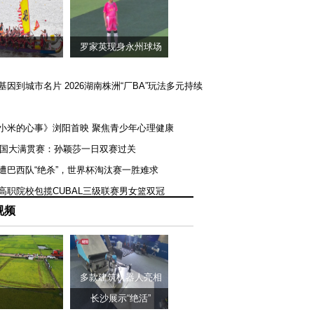
罗家英现身永州球场
矿基因到城市名片 2026湖南株洲“厂BA”玩法多元持续
《小米的心事》浏阳首映 聚焦青少年心理健康
T美国大满贯赛：孙颖莎一日双赛过关
队遭巴西队“绝杀”，世界杯淘汰赛一胜难求
一高职院校包揽CUBAL三级联赛男女篮双冠
视频
多款建筑机器人亮相
长沙展示“绝活”