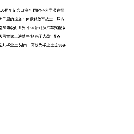
105周年纪念日将至 国防科大学员在橘
骨子里的担当！休假解放军战士一周内
南加速驶向世界 中国新能源汽车赋能�
凤凰古城上演端午“抢鸭子大战” 吸�
送别毕业生 湖南一高校为毕业生提供�