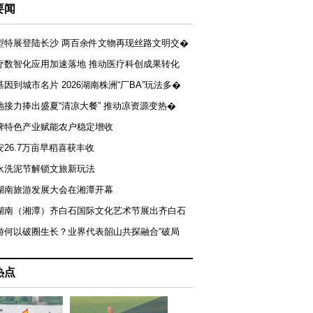
要闻
型特展登陆长沙 两百余件文物再现丝路文明交�
疗数智化应用加速落地 推动医疗科创成果转化
基因到城市名片 2026湖南株洲“厂BA”玩法多�
地接力捧出盛夏“清凉大餐” 推动凉资源变热�
牌特色产业赋能农户稳定增收
安26.7万亩早稻喜获丰收
永洗泥节解锁文旅新玩法
湖南旅游发展大会在湘潭开幕
届湖南（湘潭）齐白石国际文化艺术节展出齐白石
游何以破圈生长？业界代表韶山共探融合“破局
热点