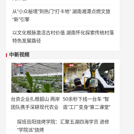
从“小众秘境”到热门“打卡地” 湖南湘潭点燃文旅
“新”引擎
以文化根脉激活古村价值 湖南怀化探索传统村落
特色发展路径
中新视频
台资企业扎根韶山 两岸
50余秒下线一台车 “智
团队携手深耕现代农业
造”工厂变身“第二课堂”
探班岳阳烧烤学院：汇聚五湖四海学员 进修
“学院派”烧烤