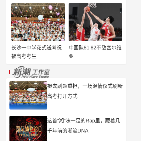
长沙一中学花式送考祝
中国队81:82不敌塞尔维
福高考考生
亚
褪去刷题重担，一场温情仪式刷新
高考打开方式
这首“湘”味十足的Rap里，藏着几
千年前的潮流DNA