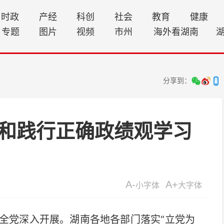
时政
产经
科创
社会
教育
健康
专题
图片
视频
市州
海外看湖南
分享到：
和践行正确政绩观学习
A-
A+
小字体
大字体
党深入开展。湖南各地各部门落实“立党为