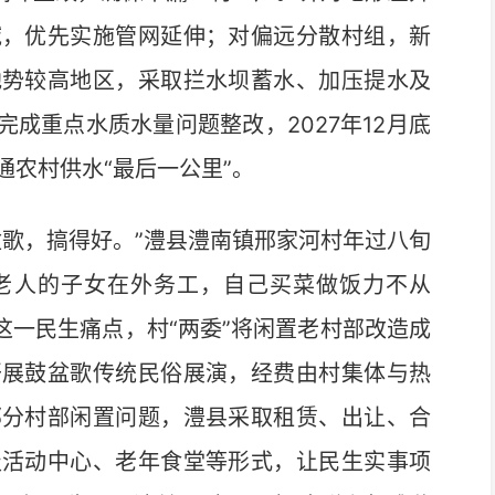
域，优先实施管网延伸；对偏远分散村组，新
地势较高地区，采取拦水坝蓄水、加压提水及
完成重点水质水量问题整改，2027年12月底
农村供水“最后一公里”。
歌，搞得好。”澧县澧南镇邢家河村年过八旬
老人的子女在外务工，自己买菜做饭力不从
这一民生痛点，村“两委”将闲置老村部改造成
开展鼓盆歌传统民俗展演，经费由村集体与热
部分村部闲置问题，澧县采取租赁、出让、合
级活动中心、老年食堂等形式，让民生实事项