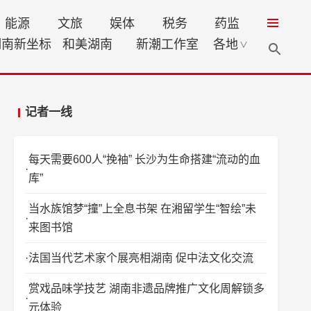
能源
文旅
娱体
税务
药监
湖南新坐标
和美湖南
新潮工作室
各地
∨
记者一线
每天需要600人“挽袖” 长沙为生命搭建“流动的血
库”
当水族馆梦“撞”上全息书架 在湘留学生“智绘”未
来图书馆
法国当代艺术家个展亮相湖南 促中法文化交流
赏戏品味学技艺 湖南非遗品牌推广文化周解锁多
元体验