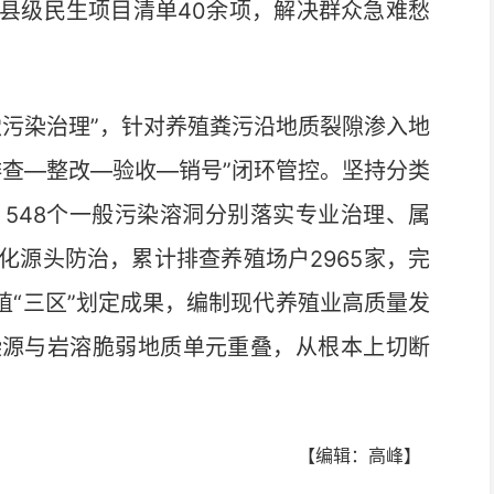
县级民生项目清单40余项，解决群众急难愁
污染治理”，针对养殖粪污沿地质裂隙渗入地
排查—整改—验收—销号”闭环管控。坚持分类
、548个一般污染溶洞分别落实专业治理、属
化源头防治，累计排查养殖场户2965家，完
殖“三区”划定成果，编制现代养殖业高质量发
染源与岩溶脆弱地质单元重叠，从根本上切断
【编辑：高峰】