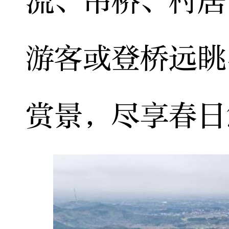
流、吊桥、村居
游客或登桥远眺
赏景，尽享春日