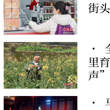
街
· 
里育
声
· 