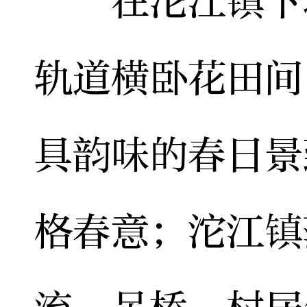
在沱江镇下蒋
轨道横卧花田间
具韵味的春日景
格春意；沱江镇