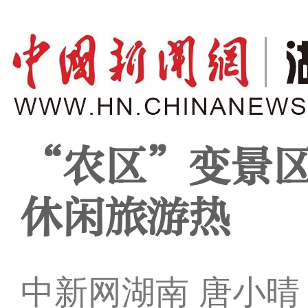
“农区”变景区
休闲旅游热
中新网湖南 唐小晴