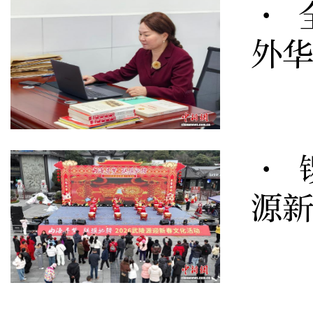
· 
外
· 
源