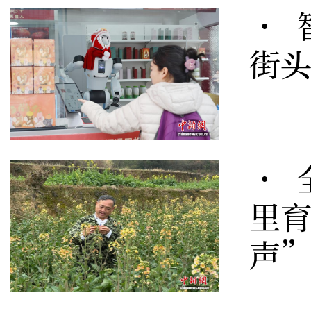
· 
街
· 
里育
声