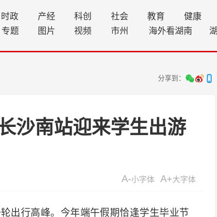
时政
产经
科创
社会
教育
健康
专题
图片
视频
市州
海外看湖南
分享到：
长沙南站迎来学生出游
A-
A+
小字体
大字体
轮出行高峰。今年端午假期恰逢学生毕业节