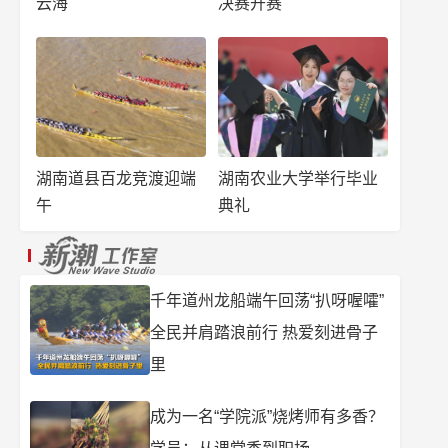
云海
决赛开赛
湖南道县百龙竞渡迎端
湖南农业大学举行毕业
午
典礼
千年道州龙船端午回荡“扒呀喔嚯”
全民并肩踏浪前行 热爱刻进骨子
里
成为一名“学院派”烧烤师有多香？