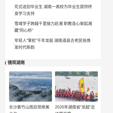
花式送别毕业生 湖南一高校为毕业生提供终
身学习支持
雪域学子跨越千里接力赴湘 职教连心架起湘
藏“同心桥”
年轻人“掌舵”千年龙船 湖南道县古老民俗焕
发时代新韵
镜观湖南
长沙紫竹山雨后现绝美
2026年湖南省“龙超”总