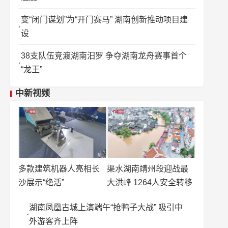
变“闭门谋划”为“开门赛马” 湖南创新推动项目建
设
38支队伍竞渡湖南汨罗 争夺湖南龙舟赛事首个
“龙王”
中新视频
多款建筑机器人亮相长
渠水湖南靖州段迎战最
沙展示“绝活”
大洪峰 1264人安全转移
湖南凤凰古城上演端午“抢鸭子大战” 吸引中
外游客齐上阵