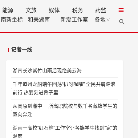
能源
文旅
娱体
税务
药监
湖南新坐标
和美湖南
新潮工作室
各地
∨
记者一线
湖南长沙紫竹山雨后现绝美云海
千年道州龙船端午回荡“扒呀喔嚯” 全民并肩踏浪
前行 热爱刻进骨子里
从高原到湘中 一所高职院校与数千名藏族学生的
双向奔赴
湖南一高校“红石榴”工作室让各族学生找到“家”的
温度