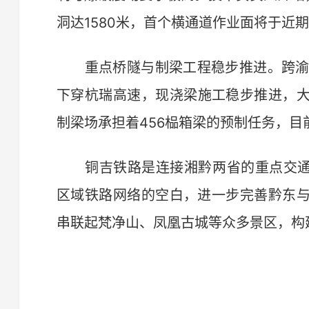
洞达1580米，首个横通道作业面将于近
重点桥隧与制梁工程稳步推进。跨渝怀
下穿杭瑞高速，现浇梁施工稳步推进，
制梁场承担着456榀箱梁的预制任务，目
铜吉铁路是连接湘黔两省的重点交通工
区域铁路网络的空白，进一步完善黔东
串联起梵净山、凤凰古城等众多景区，构建