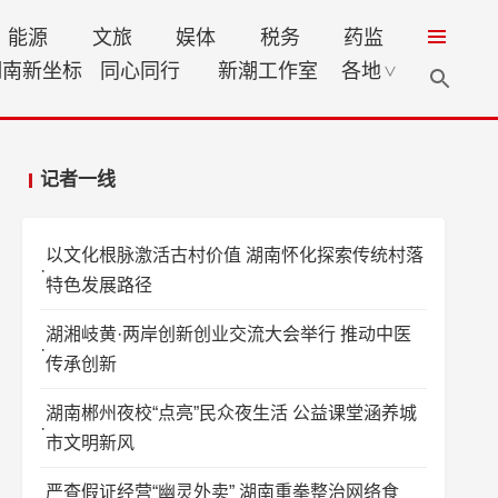
能源
文旅
娱体
税务
药监
湖南新坐标
同心同行
新潮工作室
各地
∨
记者一线
以文化根脉激活古村价值 湖南怀化探索传统村落
特色发展路径
湖湘岐黄·两岸创新创业交流大会举行 推动中医
传承创新
湖南郴州夜校“点亮”民众夜生活 公益课堂涵养城
市文明新风
严查假证经营“幽灵外卖” 湖南重拳整治网络食