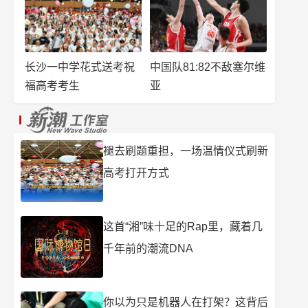
长沙一中学花式送考祝
中国队81:82不敌塞尔维
福高考考生
亚
褪去刷题重担，一场温情仪式刷新
高考打开方式
这首“湘”味十足的Rap里，藏着几
千年前的潮流DNA
你以为只是机器人在打架？这背后