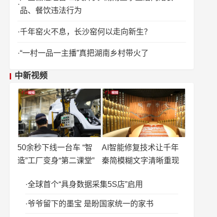
品、餐饮违法行为
千年窑火不息，长沙窑何以走向新生？
“一村一品一主播”真把湖南乡村带火了
中新视频
50余秒下线一台车 “智
AI智能修复技术让千年
造”工厂变身“第二课堂”
秦简模糊文字清晰重现
全球首个“具身数据采集5S店”启用
爷爷留下的墨宝 是盼国家统一的家书