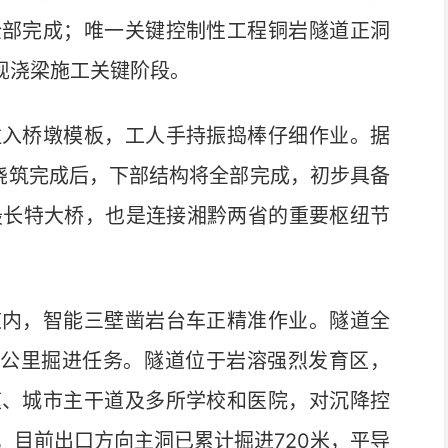
全部完成；唯一关键控制性工程铜岩隧道正洞
现浇梁施工关键阶段。
入桥墩模板，工人手持振捣棒仔细作业。据
浇筑完成后，下部结构将全部完成，初步具备
线最长特大桥，也是连接湘黔两省的重要枢纽节
内，智能三壁凿岩台车正精准作业。隧道全
.7公里掘进任务。隧道位于岩溶强烈发育区，
速、城市主干道及多所学校和医院，对沉降控
，目前出口方向主洞已累计掘进720米，平导