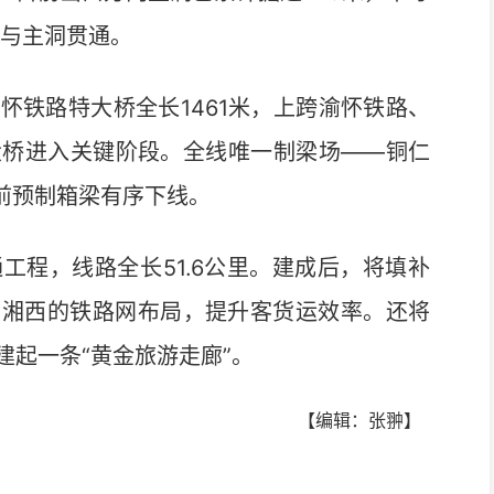
期与主洞贯通。
铁路特大桥全长1461米，上跨渝怀铁路、
大桥进入关键阶段。全线唯一制梁场——铜仁
前预制箱梁有序下线。
程，线路全长51.6公里。建成后，将填补
与湘西的铁路网布局，提升客货运效率。还将
起一条“黄金旅游走廊”。
【编辑：张翀】