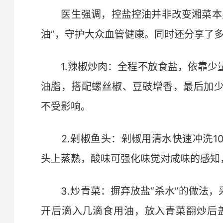
医生强调，控盐控油并非改变湘菜本身
油”，守护大众血管健康。同时还分享了
1.辣椒炒肉：全程不放食盐，依靠少
油脂，搭配螺丝椒、豆豉增香，最后加
不受影响。
2.剁椒鱼头：剁椒用清水快速冲洗1
头上蒸熟，酸味可强化味觉对咸味的感知
3.炒青菜：摒弃放盐“杀水”的做法，
开后滴入几滴食用油，放入青菜翻炒后