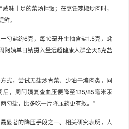
会用咸味十足的菜汤拌饭；在烹饪辣椒炒肉时，
提鲜。
盐约6克，每10毫升生抽含盐1.5克，蚝
周阿姨单日钠摄入量远超健康人群全天5克盐
方式，尝试无盐炒青菜、少油干煸肉类，同
后，周阿姨复查血压便降至135/85毫米汞
放两勺盐，比多吃一片降压药更有效。”
最显著的降压手段之一。相关研究表明，人