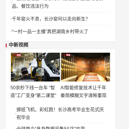
品、餐饮违法行为
千年窑火不息，长沙窑何以走向新生？
“一村一品一主播”真把湖南乡村带火了
中新视频
50余秒下线一台车 “智
AI智能修复技术让千年
造”工厂变身“第二课堂”
秦简模糊文字清晰重现
掷纸飞机、彩虹跑！长沙高考毕业生花式庆
祝毕业
全球首个“具身数据采集5S店”启用