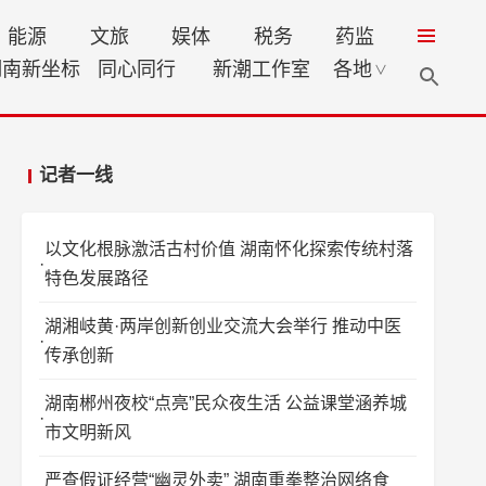
能源
文旅
娱体
税务
药监
湖南新坐标
同心同行
新潮工作室
各地
∨
记者一线
以文化根脉激活古村价值 湖南怀化探索传统村落
特色发展路径
湖湘岐黄·两岸创新创业交流大会举行 推动中医
传承创新
湖南郴州夜校“点亮”民众夜生活 公益课堂涵养城
市文明新风
严查假证经营“幽灵外卖” 湖南重拳整治网络食