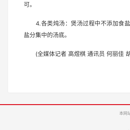
可。
4.各类炖汤：煲汤过程中不添加食盐
盐分集中的汤底。
(全媒体记者 高煜棋 通讯员 何丽佳 
本网