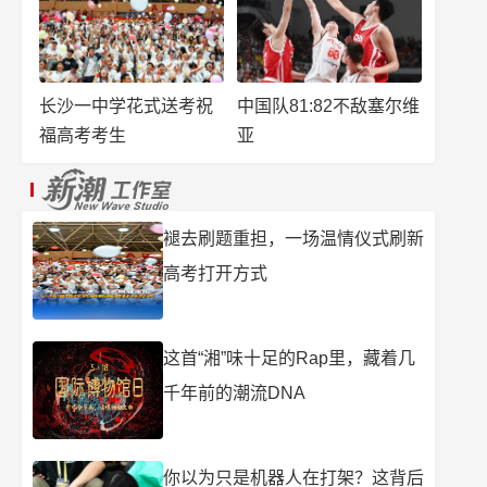
长沙一中学花式送考祝
中国队81:82不敌塞尔维
福高考考生
亚
褪去刷题重担，一场温情仪式刷新
高考打开方式
这首“湘”味十足的Rap里，藏着几
千年前的潮流DNA
你以为只是机器人在打架？这背后