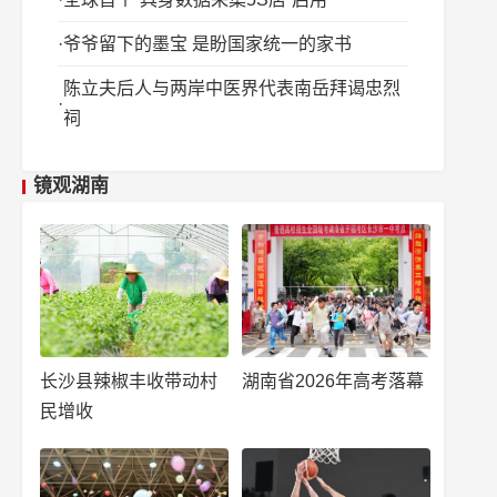
爷爷留下的墨宝 是盼国家统一的家书
陈立夫后人与两岸中医界代表南岳拜谒忠烈
祠
镜观湖南
长沙县辣椒丰收带动村
湖南省2026年高考落幕
民增收