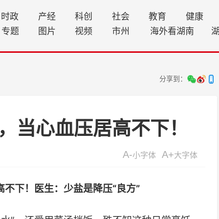
时政
产经
科创
社会
教育
健康
专题
图片
视频
市州
海外看湖南
分享到：
”，当心血压居高不下！
A-
A+
小字体
大字体
高不下！医生：少盐是降压“良方”