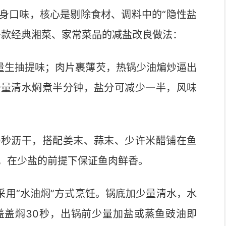
口味，核心是剔除食材、调料中的“隐性盐
多款经典湘菜、家常菜品的减盐改良做法：
量生抽提味；肉片裹薄芡，热锅少油煸炒逼出
少量清水焖煮半分钟，盐分可减少一半，风味
0秒沥干，搭配姜末、蒜末、少许米醋铺在鱼
，在少盐的前提下保证鱼肉鲜香。
采用“水油焖”方式烹饪。锅底加少量清水，水
盖盖焖30秒，出锅前少量加盐或蒸鱼豉油即