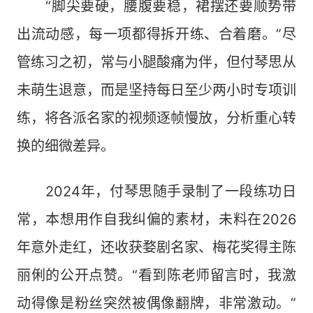
“脚尖要硬，腰腹要稳，裙摆还要顺势带
出流动感，每一项都得拆开练、合着磨。”尽
管练习之初，常与小腿酸痛为伴，但付琴思从
未萌生退意，而是坚持每日至少两小时专项训
练，将各派名家的视频逐帧慢放，分析重心转
换的细微差异。
2024年，付琴思随手录制了一段练功日
常，本想用作自我纠偏的素材，未料在2026
年意外走红，还收获婺剧名家、梅花奖得主陈
丽俐的公开点赞。“看到陈老师留言时，我激
动得像是粉丝突然被偶像翻牌，非常激动。”