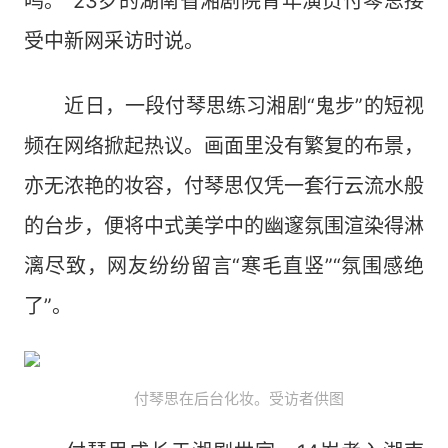
鸣。”23岁的湖南省湘剧院青年演员付琴思接
受中新网采访时说。
近日，一段付琴思练习湘剧“鬼步”的短视
频在网络掀起热议。画面里没有繁复的布景，
亦无浓艳的妆容，付琴思仅凭一套行云流水般
的台步，便将中式美学中的幽邃氛围渲染得淋
漓尽致，网友纷纷留言“寒毛直竖”“氛围感绝
了”。
付琴思在后台化妆。受访者供图