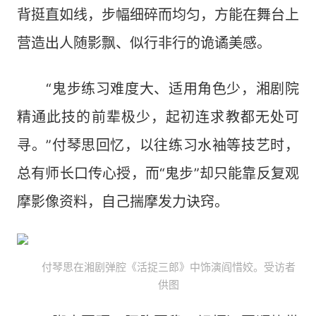
背挺直如线，步幅细碎而均匀，方能在舞台上
营造出人随影飘、似行非行的诡谲美感。
“鬼步练习难度大、适用角色少，湘剧院
精通此技的前辈极少，起初连求教都无处可
寻。”付琴思回忆，以往练习水袖等技艺时，
总有师长口传心授，而“鬼步”却只能靠反复观
摩影像资料，自己揣摩发力诀窍。
付琴思在湘剧弹腔《活捉三郎》中饰演阎惜姣。受访者
供图