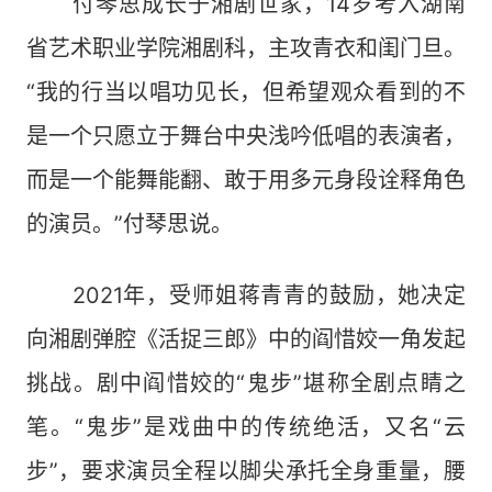
付琴思成长于湘剧世家，14岁考入湖南
省艺术职业学院湘剧科，主攻青衣和闺门旦。
“我的行当以唱功见长，但希望观众看到的不
是一个只愿立于舞台中央浅吟低唱的表演者，
而是一个能舞能翻、敢于用多元身段诠释角色
的演员。”付琴思说。
2021年，受师姐蒋青青的鼓励，她决定
向湘剧弹腔《活捉三郎》中的阎惜姣一角发起
挑战。剧中阎惜姣的“鬼步”堪称全剧点睛之
笔。“鬼步”是戏曲中的传统绝活，又名“云
步”，要求演员全程以脚尖承托全身重量，腰