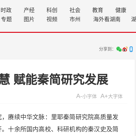
时政
产经
科创
社会
教育
健康
专题
图片
视频
市州
海外看湖南
分享到：
慧 赋能秦简研究发展
A-
A+
小字体
大字体
，赓续中华文脉：里耶秦简研究院高质量发
开。十余所国内高校、科研机构的秦汉史及简