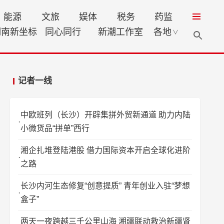
能源
文旅
娱体
税务
药监
湖南新坐标
同心同行
新潮工作室
各地
∨
记者一线
中欧班列（长沙）开辟集拼外贸新通道 助力内陆
小微货品“拼单”西行
湘企扎堆登陆港股 借力国际资本开启全球化进阶
之路
长沙内河生态修复“创意提质” 青年创业入驻“梦想
盒子”
两天一夜跨越三千公里山海 湘疆联动救治新疆肾