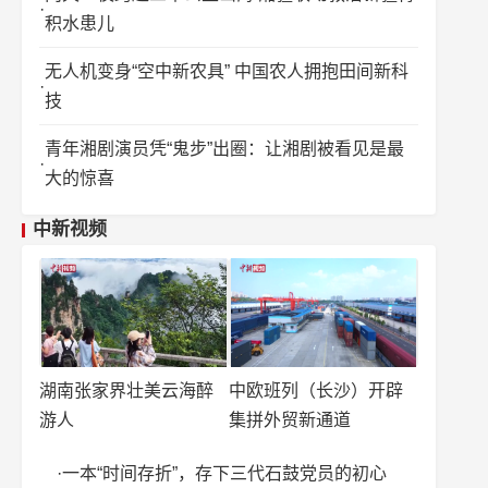
积水患儿
无人机变身“空中新农具” 中国农人拥抱田间新科
技
青年湘剧演员凭“鬼步”出圈：让湘剧被看见是最
大的惊喜
中新视频
湖南张家界壮美云海醉
中欧班列（长沙）开辟
游人
集拼外贸新通道
一本“时间存折”，存下三代石鼓党员的初心