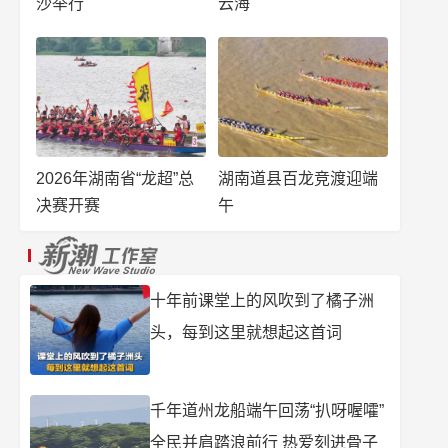
沙举行
云海
2026年湖南省“龙超”总
湖南道县百龙竞渡迎端
决赛开赛
午
十年前课堂上的风吹到了橘子洲
头，每到这里就想起这首词
千年道州龙船端午回荡“扒呀喔嚯”
全民并肩踏浪前行 热爱刻进骨子