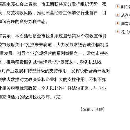
高永亮在会上表示，市工商联将充分发挥组织优势，密
刻在
策，防范税收风险，推动民营经济主体加强行业自律，引
从湖
和谐有序的良好办税生态。
湖南
花式
示，本次活动是全市税务系统启动第34个税收宣传月
委市政府关于“抢抓未来赛道，大力发展常德合成生物制造
质量发展、引导企业合规经营的系列举措之一。常德市税务
，推动税费服务既“重满意”又“促遵从”，税务执法既
引导对产业发展和转型升级的支持作用，发挥税收营商环境对
税收大数据对党政决策和企业壮大的支柱作用，不折不扣
业相关税费优惠政策，全力以赴维护好法治正道，与企业
充满活力的经济税收秩序。(完)
【编辑：张翀】