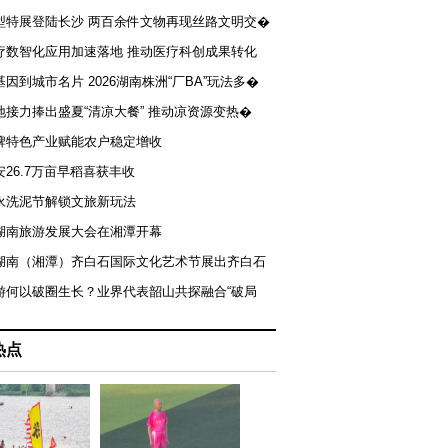
型特展登陆长沙 两百余件文物再现丝路文明交�
疗数智化应用加速落地 推动医疗科创成果转化
基因到城市名片 2026湖南株洲“厂BA”玩法多�
地接力捧出盛夏“清凉大餐” 推动凉资源变热�
牌特色产业赋能农户稳定增收
安26.7万亩早稻喜获丰收
永洗泥节解锁文旅新玩法
湖南旅游发展大会在湘潭开幕
届湖南（湘潭）齐白石国际文化艺术节展出齐白石
游何以破圈生长？业界代表韶山共探融合“破局
热点