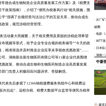
支持常德合成生物制造企业高质量发展工作方案》及《税费支
若干政策指南》，介绍了“便民办税春风行动”相关措施，围
 公平”强调了合规经营与法治公平的互促关系，推动合成生
· 从厂
惠政策，规范涉税经营管理。
破圈
· 电影
务活动量大而频繁，关于相关费用及票据的涉税处理希望
· WT
发布视频等形式，给予企业专业合规的税务辅导”“今天的政
· 日本
送，精准筛选并及时推送企业应享未享税收优惠政策”……
· 湖南
公司、湖南新合新生物医药有限公司等11家企业代表围绕
中新
优惠政策、推动合成生物和生物医药制造企业高质量发展
关部门负责人积极回应问题诉求、答疑解惑。
表先后参观了12366纳税缴费服务热线中心和税费运
“反向拉起”、远程办税、税费大数据平台监管等便民办税举
建党