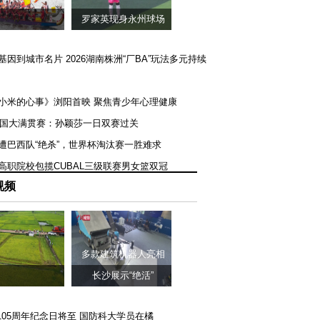
罗家英现身永州球场
矿基因到城市名片 2026湖南株洲“厂BA”玩法多元持续
《小米的心事》浏阳首映 聚焦青少年心理健康
T美国大满贯赛：孙颖莎一日双赛过关
队遭巴西队“绝杀”，世界杯淘汰赛一胜难求
一高职院校包揽CUBAL三级联赛男女篮双冠
视频
多款建筑机器人亮相
长沙展示“绝活”
105周年纪念日将至 国防科大学员在橘