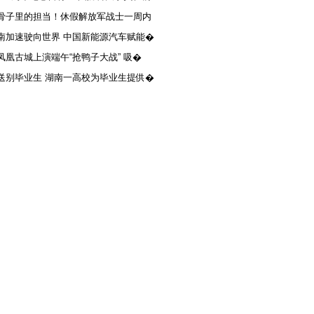
骨子里的担当！休假解放军战士一周内
南加速驶向世界 中国新能源汽车赋能�
凤凰古城上演端午“抢鸭子大战” 吸�
送别毕业生 湖南一高校为毕业生提供�