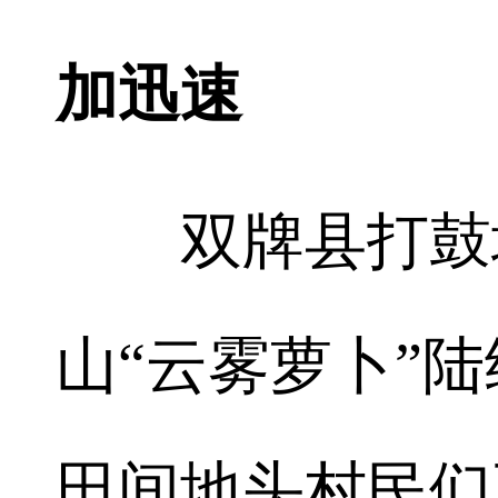
加迅速
双牌县打鼓坪
山“云雾萝卜”
田间地头村民们