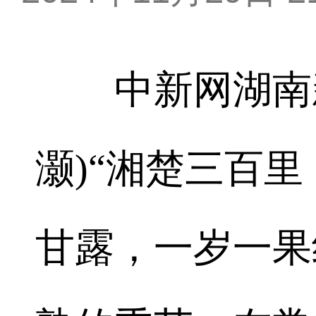
中新网湖南新闻
灏)“湘楚三百
甘露，一岁一果