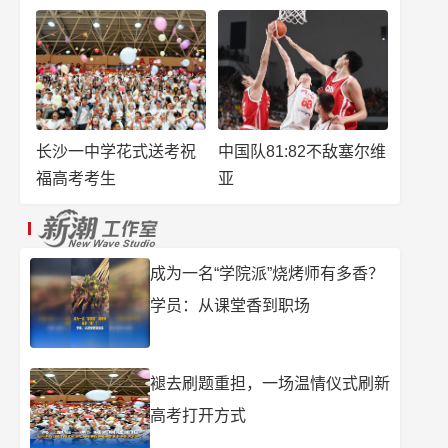
长沙一中学花式送考祝
中国队81:82不敌塞尔维
福高考考生
亚
成为一名“学院派”烧烤师有多香？
学员：从课堂香到职场
褪去刷题重担，一场温情仪式刷新
高考打开方式