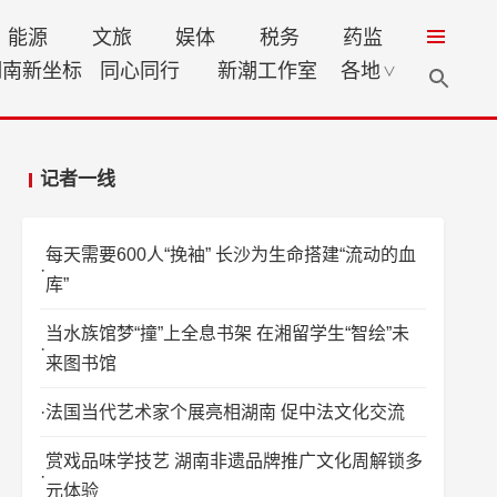
能源
文旅
娱体
税务
药监
湖南新坐标
同心同行
新潮工作室
各地
∨
记者一线
每天需要600人“挽袖” 长沙为生命搭建“流动的血
库”
当水族馆梦“撞”上全息书架 在湘留学生“智绘”未
来图书馆
法国当代艺术家个展亮相湖南 促中法文化交流
赏戏品味学技艺 湖南非遗品牌推广文化周解锁多
元体验