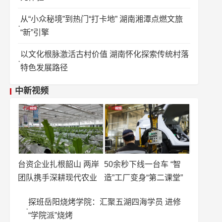
从“小众秘境”到热门“打卡地” 湖南湘潭点燃文旅
“新”引擎
以文化根脉激活古村价值 湖南怀化探索传统村落
特色发展路径
中新视频
台资企业扎根韶山 两岸
50余秒下线一台车 “智
团队携手深耕现代农业
造”工厂变身“第二课堂”
探班岳阳烧烤学院：汇聚五湖四海学员 进修
“学院派”烧烤