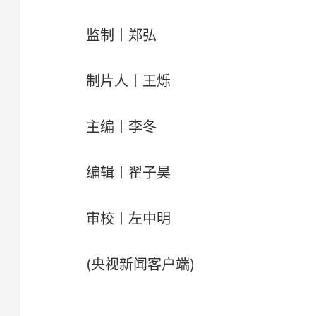
监制丨郑弘
制片人丨王烁
主编丨李冬
编辑丨翟子昊
审校丨左中明
(央视新闻客户端)