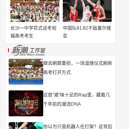
长沙一中学花式送考祝
中国队81:82不敌塞尔维
福高考考生
亚
褪去刷题重担，一场温情仪式刷新
高考打开方式
这首“湘”味十足的Rap里，藏着几
千年前的潮流DNA
你以为只是机器人在打架？这背后