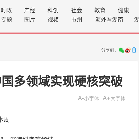
时政
产经
科创
社会
教育
健康
专题
图片
视频
市州
海外看湖南
分享到：
中国多领域实现硬核突破
A-
A+
小字体
大字体
本周