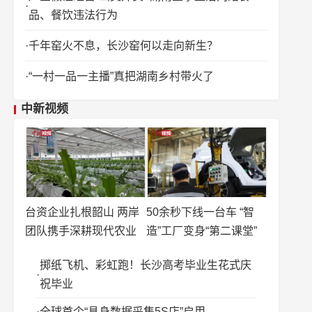
品、餐饮违法行为
千年窑火不息，长沙窑何以走向新生？
“一村一品一主播”真把湖南乡村带火了
中新视频
台资企业扎根韶山 两岸
50余秒下线一台车 “智
团队携手深耕现代农业
造”工厂变身“第二课堂”
掷纸飞机、彩虹跑！长沙高考毕业生花式庆
祝毕业
全球首个“具身数据采集5S店”启用