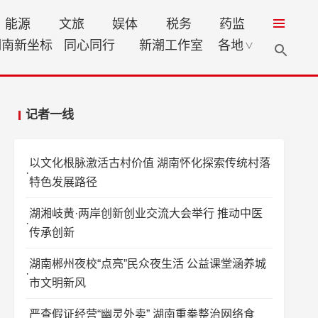
能源
文旅
娱体
税务
药监
湖南新坐标
同心同行
新潮工作室
各地
∨
记者一线
以文化根脉激活古村价值 湖南怀化探索传统村落
特色发展路径
湖湘岐黄·两岸创新创业交流大会举行 推动中医
传承创新
湖南郴州夜校“点亮”民众夜生活 公益课堂涵养城
市文明新风
严查假证经营“幽灵外卖” 湖南重拳整治网络食