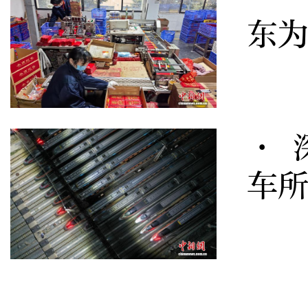
东
· 
车所