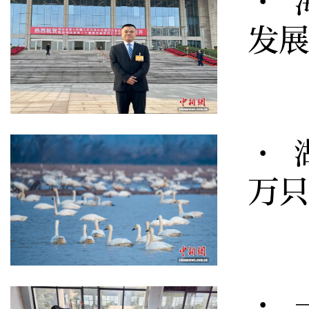
· 
发
· 
万只
· 