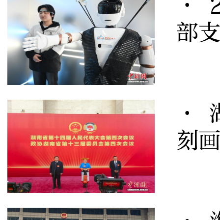
· 
部
· 
刻画