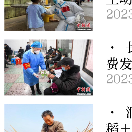
202
· 
费
202
· 
稻＋