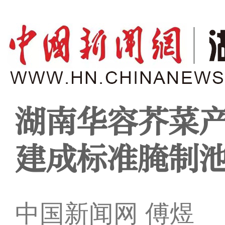
湖南华容芥菜产
建成标准腌制池
中国新闻网 傅煜