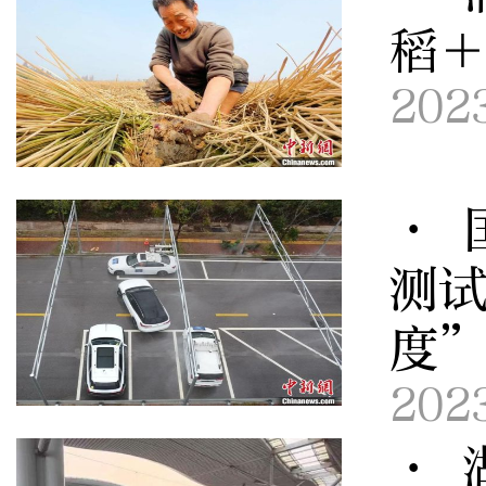
稻＋
202
· 
测
度
202
· 