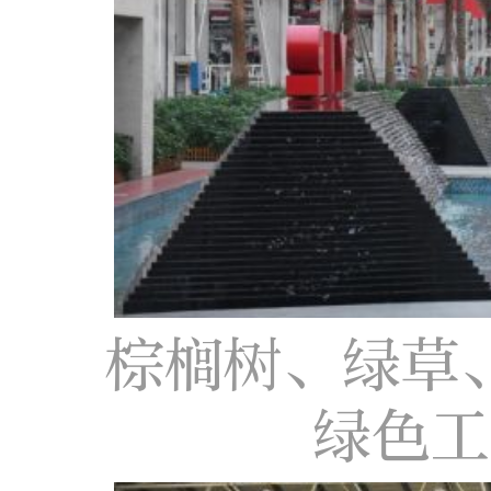
棕榈树、绿草
绿色工