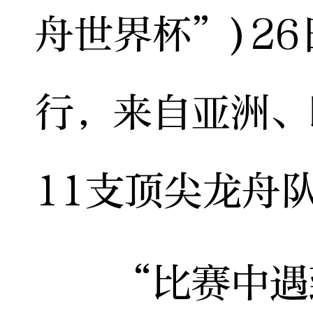
舟世界杯”)2
行，来自亚洲、
11支顶尖龙舟
“比赛中遇到