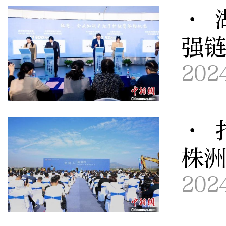
· 
强
202
· 
株洲
202