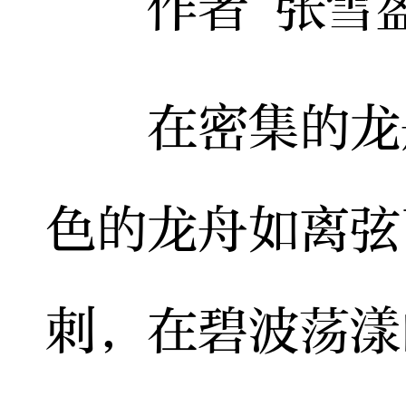
作者 张雪盈
在密集的龙舟
色的龙舟如离弦
刺，在碧波荡漾